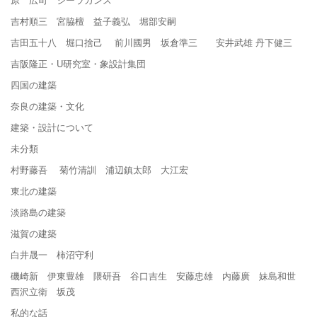
吉村順三 宮脇檀 益子義弘 堀部安嗣
吉田五十八 堀口捨己 前川國男 坂倉準三 安井武雄 丹下健三
吉阪隆正・U研究室・象設計集団
四国の建築
奈良の建築・文化
建築・設計について
未分類
村野藤吾 菊竹清訓 浦辺鎮太郎 大江宏
東北の建築
淡路島の建築
滋賀の建築
白井晟一 柿沼守利
磯崎新 伊東豊雄 隈研吾 谷口吉生 安藤忠雄 内藤廣 妹島和世
西沢立衛 坂茂
私的な話