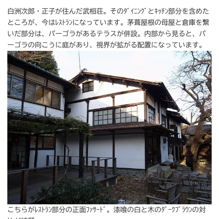
白洲次郎・正子が住んだ武相荘。そのﾀﾞｲﾆﾝｸﾞとｷｯﾁﾝ部分を含めた
ところが、今はﾚｽﾄﾗﾝになっています。茅葺屋根の母屋と倉庫を繋
いだ部分は、パーゴラがあるテラスが併設。内部から見ると、パ
ーゴラの向こうに庭があり、視界が拡がる配置になっています。
こちらがﾚｽﾄﾗﾝ部分の正面ﾌｧｻｰﾄﾞ。漆喰の白と木のﾀﾞｰｸﾌﾞﾗｳﾝの対