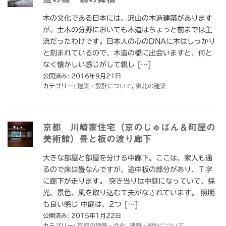
木の文化である日本には、沢山の木造建築があります
が、土木の分野においても木造はちょっと前までは主
流だったわけです。日本人の心のDNAに木はしっかり
と刻まれているので、木造の橋に出会いますと、何と
なく懐かしい感じがして親し […]
公開済み: 2016年9月21日
カテゴリー:
建築・設計について
,
東北の建築
京都 川崎家住宅（京のじゅばん＆町屋の
美術館）畳と板の渡り廊下
大きな部屋と部屋を分ける中廊下。ここは、家人も通
るので床は畳なんですが、途中板の部分があり、Ｔ字
に廊下が走ります。 突き当りは中庭になっていて、採
光、景色、風を取り込む工夫がなされています。 照明
も良い感じ 中庭は、2つ […]
公開済み: 2015年1月22日
カテゴリー:
京都の建築・文化
,
建築・設計について