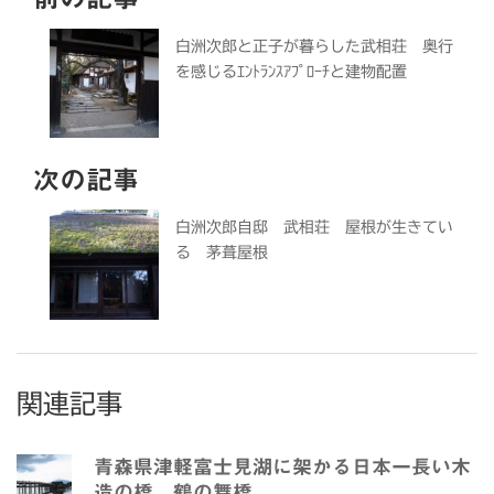
白洲次郎と正子が暮らした武相荘 奥行
を感じるｴﾝﾄﾗﾝｽｱﾌﾟﾛｰﾁと建物配置
次の記事
白洲次郎自邸 武相荘 屋根が生きてい
る 茅葺屋根
関連記事
青森県津軽富士見湖に架かる日本一長い木
造の橋 鶴の舞橋