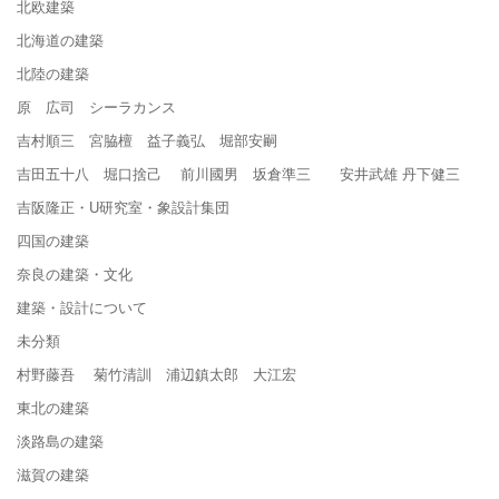
北欧建築
北海道の建築
北陸の建築
原 広司 シーラカンス
吉村順三 宮脇檀 益子義弘 堀部安嗣
吉田五十八 堀口捨己 前川國男 坂倉準三 安井武雄 丹下健三
吉阪隆正・U研究室・象設計集団
四国の建築
奈良の建築・文化
建築・設計について
未分類
村野藤吾 菊竹清訓 浦辺鎮太郎 大江宏
東北の建築
淡路島の建築
滋賀の建築