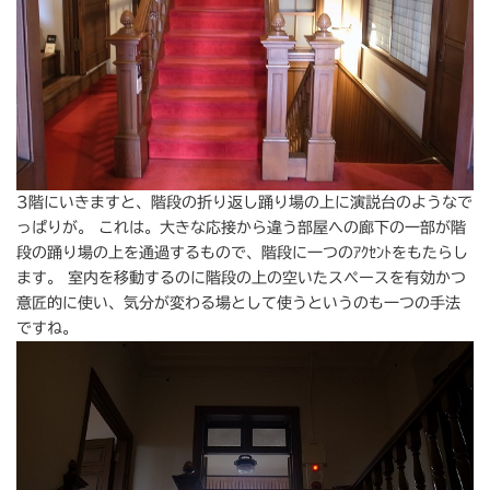
3階にいきますと、階段の折り返し踊り場の上に演説台のようなで
っぱりが。 これは。大きな応接から違う部屋への廊下の一部が階
段の踊り場の上を通過するもので、階段に一つのｱｸｾﾝﾄをもたらし
ます。 室内を移動するのに階段の上の空いたスペースを有効かつ
意匠的に使い、気分が変わる場として使うというのも一つの手法
ですね。