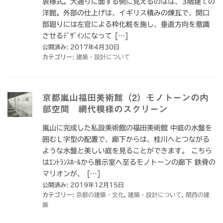
衷様式。大通りに面する側に見えるのはは、3階建ての
洋館。外部の仕上げは、イギリス積みの煉瓦で、開口
部廻りには左官による枠化粧を施し、垂直方向を意識
させるﾃﾞｻﾞｲﾝになって […]
公開済み: 2017年4月30日
カテゴリー:
建築・設計について
京都嵐山福田美術館（2）モノトーンの内
部空間 網代模様のスクリーン
嵐山に完成した私設美術館の福田美術館 中庭の水盤を
囲むＬ字型の配置で、廊下からは、桂川へとつながる
ような水盤と美しい庭を見ることができます。 こちら
はｴﾝﾄﾗﾝｽﾎｰﾙから展示室へ至るモノトーンの廊下 鉄骨の
マリオンが、 […]
公開済み: 2019年12月15日
カテゴリー:
京都の建築・文化
,
建築・設計について
,
関西の建
築