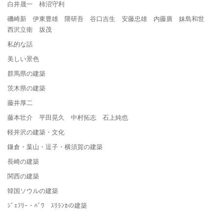
白井晟一 柿沼守利
磯崎新 伊東豊雄 隈研吾 谷口吉生 安藤忠雄 内藤廣 妹島和世
西沢立衛 坂茂
私的な話
美しい景色
群馬県の建築
茨木県の建築
藤井厚二
藤本壮介 平田晃久 中村拓志 石上純也
軽井沢の建築・文化
鎌倉・葉山・逗子・横須賀の建築
長崎の建築
関西の建築
韓国ソウルの建築
ｼﾞｪﾌﾘｰ・ﾊﾞﾜ ｽﾘﾗﾝｶの建築