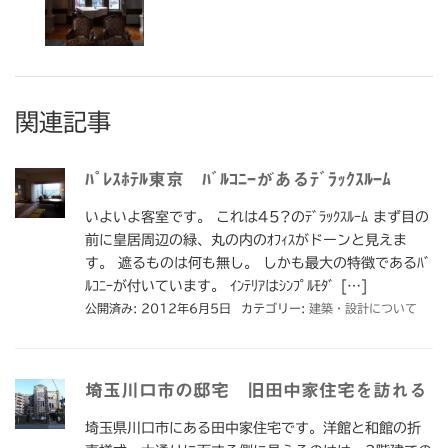
関連記事
ﾊﾟﾚｽﾎﾃﾙ東京 ﾊﾞﾙｺﾆｰがあるﾃﾞﾗｯｸｽﾙｰﾑ
いよいよ客室です。 これは45?のﾃﾞﾗｯｸｽﾙｰﾑ まず目の
前に皇居周辺の緑、丸の内のｵﾌｨｽがドーンと見えま
す。 遮るものは何も無し。 しかも最大の特徴であるﾊﾞ
ﾙｺﾆｰが付いています。 ｲﾝﾃﾘｱはｼﾝﾌﾟﾙﾓﾀﾞ […]
公開済み: 2012年6月5日
カテゴリー:
建築・設計について
埼玉川口市の邸宅 旧田中家住宅を訪れる
埼玉県川口市にある田中家住宅です。洋館と和館の折