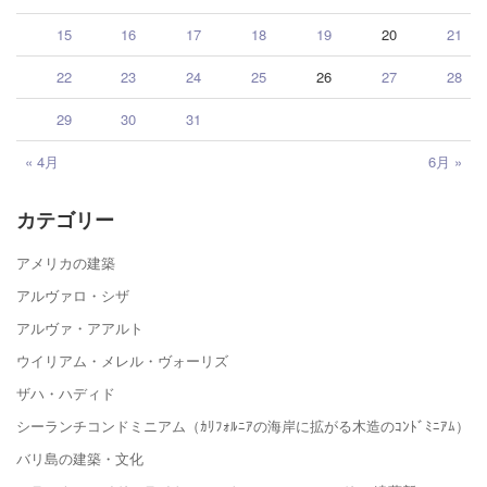
15
16
17
18
19
20
21
22
23
24
25
26
27
28
29
30
31
« 4月
6月 »
カテゴリー
アメリカの建築
アルヴァロ・シザ
アルヴァ・アアルト
ウイリアム・メレル・ヴォーリズ
ザハ・ハディド
シーランチコンドミニアム（ｶﾘﾌｫﾙﾆｱの海岸に拡がる木造のｺﾝﾄﾞﾐﾆｱﾑ）
バリ島の建築・文化