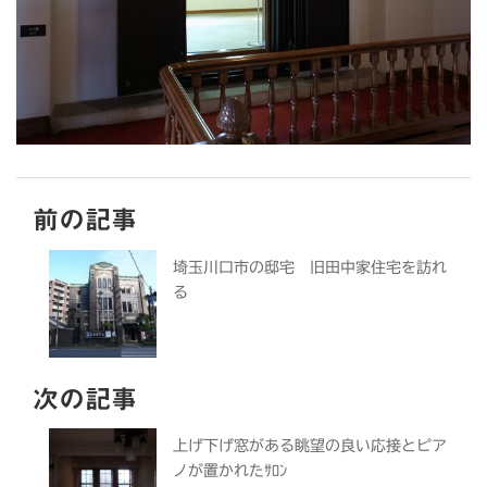
前の記事
埼玉川口市の邸宅 旧田中家住宅を訪れ
る
次の記事
上げ下げ窓がある眺望の良い応接とピア
ノが置かれたｻﾛﾝ