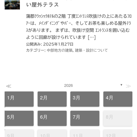
い屋外テラス
蒲郡ｸﾗｯｼｯｸﾎﾃﾙの2階 丁度ｴﾝﾄﾗﾝｽ吹抜けの上にあたるﾌﾛ
ｱｰは、ﾒｲﾝﾀﾞｲﾆﾝｸﾞやﾊﾞｰ、そしてお茶も楽しめる屋外ﾃﾗ
ｽがあります。 まずは、吹抜け空間 ｴﾝﾄﾗﾝｽを囲い込む
ように回廊が設けられています […]
公開済み: 2025年1月27日
カテゴリー:
中部地方の建築
,
建築・設計について
≪
≫
2026
▼
1月
2月
3月
4月
5月
6月
7月
8月
9月
10月
11月
12月