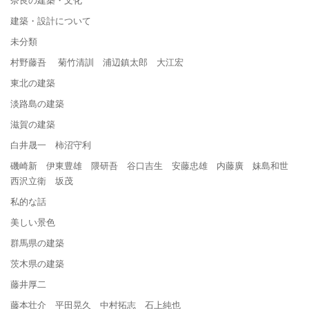
建築・設計について
未分類
村野藤吾 菊竹清訓 浦辺鎮太郎 大江宏
東北の建築
淡路島の建築
滋賀の建築
白井晟一 柿沼守利
磯崎新 伊東豊雄 隈研吾 谷口吉生 安藤忠雄 内藤廣 妹島和世
西沢立衛 坂茂
私的な話
美しい景色
群馬県の建築
茨木県の建築
藤井厚二
藤本壮介 平田晃久 中村拓志 石上純也