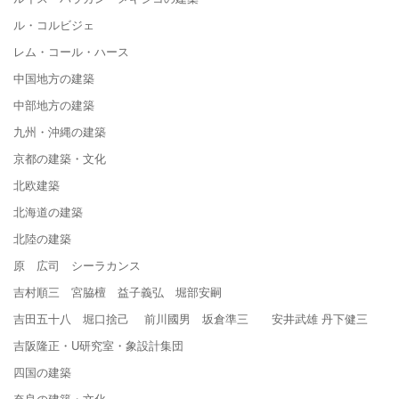
ル・コルビジェ
レム・コール・ハース
中国地方の建築
中部地方の建築
九州・沖縄の建築
京都の建築・文化
北欧建築
北海道の建築
北陸の建築
原 広司 シーラカンス
吉村順三 宮脇檀 益子義弘 堀部安嗣
吉田五十八 堀口捨己 前川國男 坂倉準三 安井武雄 丹下健三
吉阪隆正・U研究室・象設計集団
四国の建築
奈良の建築・文化