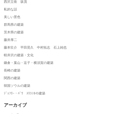
西沢立衛 坂茂
私的な話
美しい景色
群馬県の建築
茨木県の建築
藤井厚二
藤本壮介 平田晃久 中村拓志 石上純也
軽井沢の建築・文化
鎌倉・葉山・逗子・横須賀の建築
長崎の建築
関西の建築
韓国ソウルの建築
ｼﾞｪﾌﾘｰ・ﾊﾞﾜ ｽﾘﾗﾝｶの建築
アーカイブ