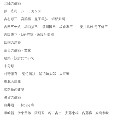
北陸の建築
原 広司 シーラカンス
吉村順三 宮脇檀 益子義弘 堀部安嗣
吉田五十八 堀口捨己 前川國男 坂倉準三 安井武雄 丹下健三
吉阪隆正・U研究室・象設計集団
四国の建築
奈良の建築・文化
建築・設計について
未分類
村野藤吾 菊竹清訓 浦辺鎮太郎 大江宏
東北の建築
淡路島の建築
滋賀の建築
白井晟一 柿沼守利
磯崎新 伊東豊雄 隈研吾 谷口吉生 安藤忠雄 内藤廣 妹島和世