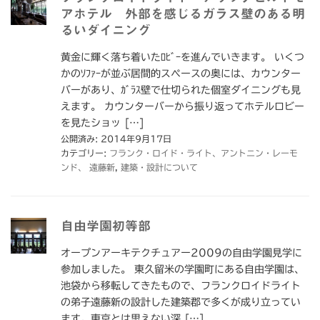
アホテル 外部を感じるガラス壁のある明
るいダイニング
黄金に輝く落ち着いたﾛﾋﾞｰを進んでいきます。 いくつ
かのｿﾌｧｰが並ぶ居間的スペースの奥には、カウンター
バーがあり、ｶﾞﾗｽ壁で仕切られた個室ダイニングも見
えます。 カウンターバーから振り返ってホテルロビー
を見たショッ […]
公開済み: 2014年9月17日
カテゴリー:
フランク・ロイド・ライト、アントニン・レーモ
ンド、 遠藤新
,
建築・設計について
自由学園初等部
オープンアーキテクチュアー2009の自由学園見学に
参加しました。 東久留米の学園町にある自由学園は、
池袋から移転してきたもので、フランクロイドライト
の弟子遠藤新の設計した建築郡で多くが成り立ってい
ます。東京とは思えない深 […]