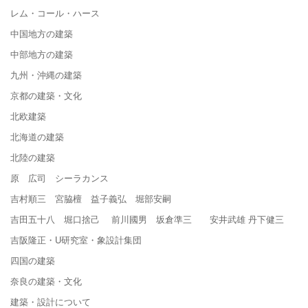
レム・コール・ハース
中国地方の建築
中部地方の建築
九州・沖縄の建築
京都の建築・文化
北欧建築
北海道の建築
北陸の建築
原 広司 シーラカンス
吉村順三 宮脇檀 益子義弘 堀部安嗣
吉田五十八 堀口捨己 前川國男 坂倉準三 安井武雄 丹下健三
吉阪隆正・U研究室・象設計集団
四国の建築
奈良の建築・文化
建築・設計について