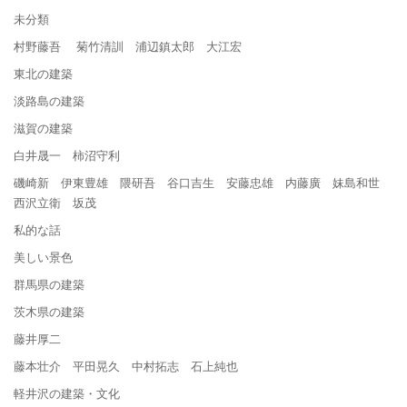
未分類
村野藤吾 菊竹清訓 浦辺鎮太郎 大江宏
東北の建築
淡路島の建築
滋賀の建築
白井晟一 柿沼守利
磯崎新 伊東豊雄 隈研吾 谷口吉生 安藤忠雄 内藤廣 妹島和世
西沢立衛 坂茂
私的な話
美しい景色
群馬県の建築
茨木県の建築
藤井厚二
藤本壮介 平田晃久 中村拓志 石上純也
軽井沢の建築・文化