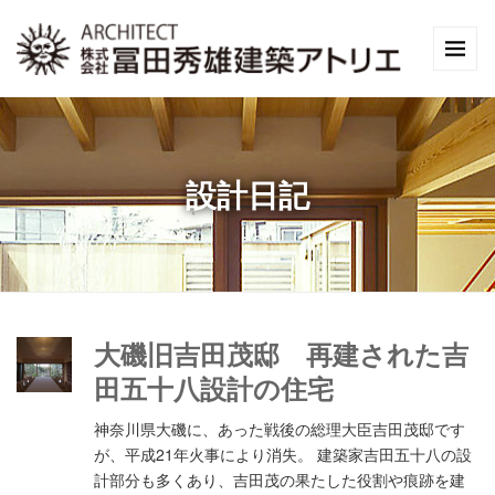
設計日記
大磯旧吉田茂邸 再建された吉
田五十八設計の住宅
神奈川県大磯に、あった戦後の総理大臣吉田茂邸です
が、平成21年火事により消失。 建築家吉田五十八の設
計部分も多くあり、吉田茂の果たした役割や痕跡を建