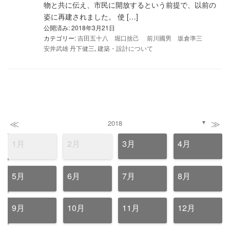
物と共に伝え、市民に開放するという前提で、以前の
姿に再建されました。 使 […]
公開済み: 2018年3月21日
カテゴリー:
吉田五十八 堀口捨己 前川國男 坂倉準三
安井武雄 丹下健三
,
建築・設計について
≪
≫
2018
▼
1月
2月
3月
4月
5月
6月
7月
8月
9月
10月
11月
12月