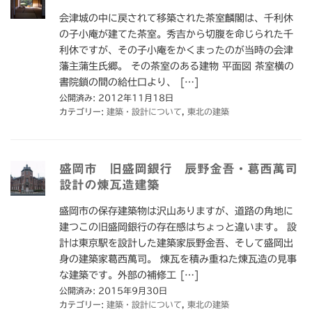
会津城の中に戻されて移築された茶室麟閣は、千利休
の子小庵が建てた茶室。秀吉から切腹を命じられた千
利休ですが、その子小庵をかくまったのが当時の会津
藩主蒲生氏郷。 その茶室のある建物 平面図 茶室横の
書院鎖の間の給仕口より、 […]
公開済み: 2012年11月18日
カテゴリー:
建築・設計について
,
東北の建築
盛岡市 旧盛岡銀行 辰野金吾・葛西萬司
設計の煉瓦造建築
盛岡市の保存建築物は沢山ありますが、道路の角地に
建つこの旧盛岡銀行の存在感はちょっと違います。 設
計は東京駅を設計した建築家辰野金吾、そして盛岡出
身の建築家葛西萬司。 煉瓦を積み重ねた煉瓦造の見事
な建築です。外部の補修工 […]
公開済み: 2015年9月30日
カテゴリー:
建築・設計について
,
東北の建築