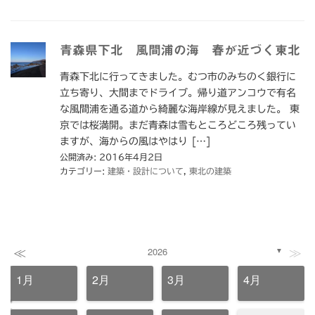
青森県下北 風間浦の海 春が近づく東北
青森下北に行ってきました。むつ市のみちのく銀行に
立ち寄り、大間までドライブ。帰り道アンコウで有名
な風間浦を通る道から綺麗な海岸線が見えました。 東
京では桜満開。まだ青森は雪もところどころ残ってい
ますが、海からの風はやはり […]
公開済み: 2016年4月2日
カテゴリー:
建築・設計について
,
東北の建築
≪
≫
2026
▼
1月
2月
3月
4月