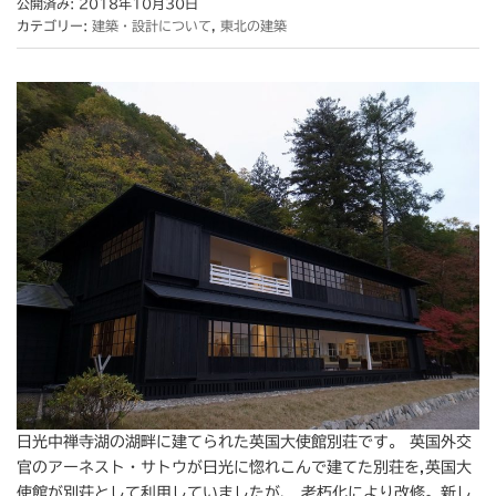
公開済み: 2018年10月30日
カテゴリー:
建築・設計について
,
東北の建築
日光中禅寺湖の湖畔に建てられた英国大使館別荘です。 英国外交
官のアーネスト・サトウが日光に惚れこんで建てた別荘を,英国大
使館が別荘として利用していましたが、 老朽化により改修。新し