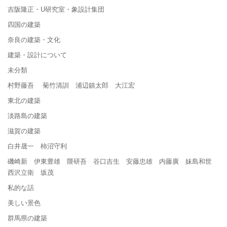
吉阪隆正・U研究室・象設計集団
四国の建築
奈良の建築・文化
建築・設計について
未分類
村野藤吾 菊竹清訓 浦辺鎮太郎 大江宏
東北の建築
淡路島の建築
滋賀の建築
白井晟一 柿沼守利
磯崎新 伊東豊雄 隈研吾 谷口吉生 安藤忠雄 内藤廣 妹島和世
西沢立衛 坂茂
私的な話
美しい景色
群馬県の建築