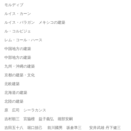
モルディブ
ルイス・カーン
ルイス・バラガン メキシコの建築
ル・コルビジェ
レム・コール・ハース
中国地方の建築
中部地方の建築
九州・沖縄の建築
京都の建築・文化
北欧建築
北海道の建築
北陸の建築
原 広司 シーラカンス
吉村順三 宮脇檀 益子義弘 堀部安嗣
吉田五十八 堀口捨己 前川國男 坂倉準三 安井武雄 丹下健三