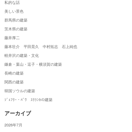
私的な話
美しい景色
群馬県の建築
茨木県の建築
藤井厚二
藤本壮介 平田晃久 中村拓志 石上純也
軽井沢の建築・文化
鎌倉・葉山・逗子・横須賀の建築
長崎の建築
関西の建築
韓国ソウルの建築
ｼﾞｪﾌﾘｰ・ﾊﾞﾜ ｽﾘﾗﾝｶの建築
アーカイブ
2026年7月