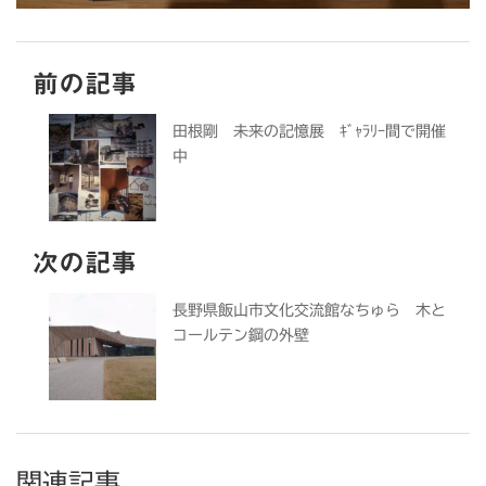
前の記事
田根剛 未来の記憶展 ｷﾞｬﾗﾘｰ間で開催
中
次の記事
長野県飯山市文化交流館なちゅら 木と
コールテン鋼の外壁
関連記事