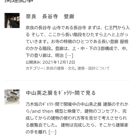
奈良 長谷寺 登廊
奈良の長谷寺 山寺である長谷寺 まずは、仁王門から入
る そして、ここから長い階段をひたすら上へと上がっ
ていきます。お寺の特徴のひとつである長い登廊 屋根
のかかる階段。登廊は、上・中・下の3部構成で、中、
下の登り廊は、明治 […]
公開済み: 2021年12月12日
カテゴリー:
奈良の建築・文化
,
建築・設計について
中山英之展をｷﾞｬﾗﾘｰ間で見る
乃木坂のｷﾞｬﾗﾘｰ間で開催中の中山英之展 建築のそれか
ら/and then 模型と映像で、建物のコンセプト、完
成してからの建物の使われ方等を見せて考えさせられ
る展覧会でした。 建物は完成したら、そこから建築家
の手を離れ […]