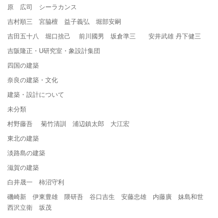
原 広司 シーラカンス
吉村順三 宮脇檀 益子義弘 堀部安嗣
吉田五十八 堀口捨己 前川國男 坂倉準三 安井武雄 丹下健三
吉阪隆正・U研究室・象設計集団
四国の建築
奈良の建築・文化
建築・設計について
未分類
村野藤吾 菊竹清訓 浦辺鎮太郎 大江宏
東北の建築
淡路島の建築
滋賀の建築
白井晟一 柿沼守利
磯崎新 伊東豊雄 隈研吾 谷口吉生 安藤忠雄 内藤廣 妹島和世
西沢立衛 坂茂