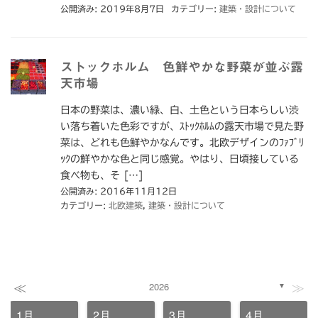
公開済み: 2019年8月7日
カテゴリー:
建築・設計について
ストックホルム 色鮮やかな野菜が並ぶ露
天市場
日本の野菜は、濃い緑、白、土色という日本らしい渋
い落ち着いた色彩ですが、ｽﾄｯｸﾎﾙﾑの露天市場で見た野
菜は、どれも色鮮やかなんです。北欧デザインのﾌｧﾌﾞﾘ
ｯｸの鮮やかな色と同じ感覚。やはり、日頃接している
食べ物も、そ […]
公開済み: 2016年11月12日
カテゴリー:
北欧建築
,
建築・設計について
≪
≫
2026
▼
1月
2月
3月
4月