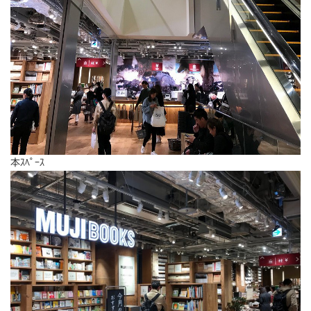
本ｽﾍﾟｰｽ