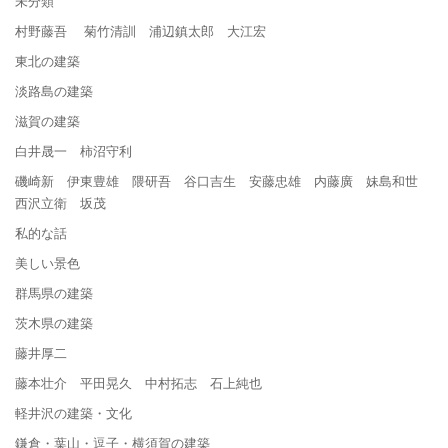
未分類
村野藤吾 菊竹清訓 浦辺鎮太郎 大江宏
東北の建築
淡路島の建築
滋賀の建築
白井晟一 柿沼守利
磯崎新 伊東豊雄 隈研吾 谷口吉生 安藤忠雄 内藤廣 妹島和世
西沢立衛 坂茂
私的な話
美しい景色
群馬県の建築
茨木県の建築
藤井厚二
藤本壮介 平田晃久 中村拓志 石上純也
軽井沢の建築・文化
鎌倉・葉山・逗子・横須賀の建築