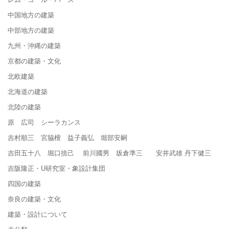
中国地方の建築
中部地方の建築
九州・沖縄の建築
京都の建築・文化
北欧建築
北海道の建築
北陸の建築
原 広司 シーラカンス
吉村順三 宮脇檀 益子義弘 堀部安嗣
吉田五十八 堀口捨己 前川國男 坂倉準三 安井武雄 丹下健三
吉阪隆正・U研究室・象設計集団
四国の建築
奈良の建築・文化
建築・設計について