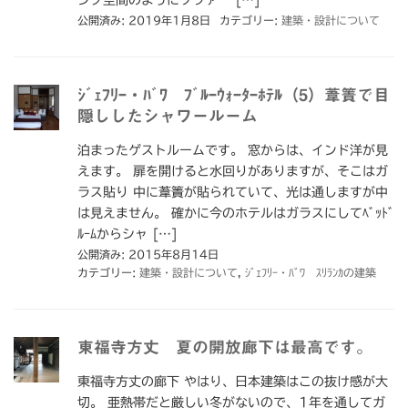
ング空間のようにソファー […]
公開済み: 2019年1月8日
カテゴリー:
建築・設計について
ｼﾞｪﾌﾘｰ・ﾊﾞﾜ ﾌﾞﾙｰｳｫｰﾀｰﾎﾃﾙ（5）葦簀で目
隠ししたシャワールーム
泊まったゲストルームです。 窓からは、インド洋が見
えます。 扉を開けると水回りがありますが、そこはガ
ラス貼り 中に葦簀が貼られていて、光は通しますが中
は見えません。 確かに今のホテルはガラスにしてﾍﾞｯﾄﾞ
ﾙｰﾑからシャ […]
公開済み: 2015年8月14日
カテゴリー:
建築・設計について
,
ｼﾞｪﾌﾘｰ・ﾊﾞﾜ ｽﾘﾗﾝｶの建築
東福寺方丈 夏の開放廊下は最高です。
東福寺方丈の廊下 やはり、日本建築はこの抜け感が大
切。 亜熱帯だと厳しい冬がないので、1年を通してガ