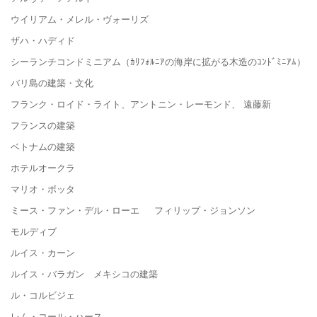
ウイリアム・メレル・ヴォーリズ
ザハ・ハディド
シーランチコンドミニアム（ｶﾘﾌｫﾙﾆｱの海岸に拡がる木造のｺﾝﾄﾞﾐﾆｱﾑ）
バリ島の建築・文化
フランク・ロイド・ライト、アントニン・レーモンド、 遠藤新
フランスの建築
ベトナムの建築
ホテルオークラ
マリオ・ボッタ
ミース・ファン・デル・ローエ フィリップ・ジョンソン
モルディブ
ルイス・カーン
ルイス・バラガン メキシコの建築
ル・コルビジェ
レム・コール・ハース