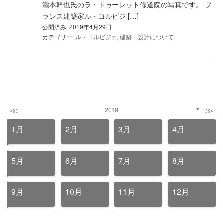
瀧本幹也氏のラ・トゥーレット修道院の写真です。 フ
ランス建築家ル・コルビジ […]
公開済み: 2019年4月29日
カテゴリー:
ル・コルビジェ
,
建築・設計について
≪
≫
2019
▼
1月
2月
3月
4月
5月
6月
7月
8月
9月
10月
11月
12月