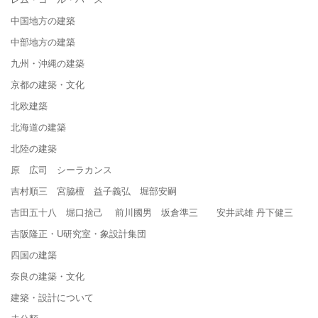
中国地方の建築
中部地方の建築
九州・沖縄の建築
京都の建築・文化
北欧建築
北海道の建築
北陸の建築
原 広司 シーラカンス
吉村順三 宮脇檀 益子義弘 堀部安嗣
吉田五十八 堀口捨己 前川國男 坂倉準三 安井武雄 丹下健三
吉阪隆正・U研究室・象設計集団
四国の建築
奈良の建築・文化
建築・設計について