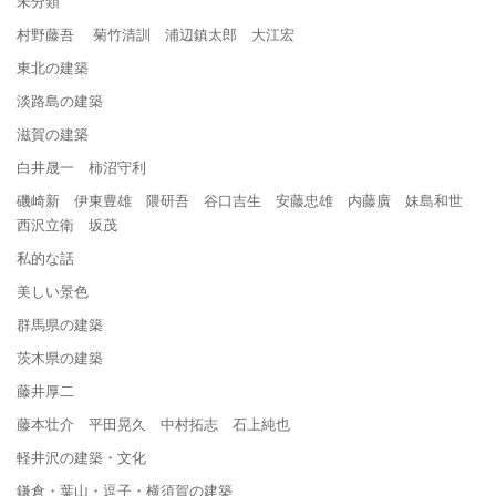
未分類
村野藤吾 菊竹清訓 浦辺鎮太郎 大江宏
東北の建築
淡路島の建築
滋賀の建築
白井晟一 柿沼守利
磯崎新 伊東豊雄 隈研吾 谷口吉生 安藤忠雄 内藤廣 妹島和世
西沢立衛 坂茂
私的な話
美しい景色
群馬県の建築
茨木県の建築
藤井厚二
藤本壮介 平田晃久 中村拓志 石上純也
軽井沢の建築・文化
鎌倉・葉山・逗子・横須賀の建築