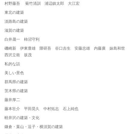
村野藤吾 菊竹清訓 浦辺鎮太郎 大江宏
東北の建築
淡路島の建築
滋賀の建築
白井晟一 柿沼守利
磯崎新 伊東豊雄 隈研吾 谷口吉生 安藤忠雄 内藤廣 妹島和世
西沢立衛 坂茂
私的な話
美しい景色
群馬県の建築
茨木県の建築
藤井厚二
藤本壮介 平田晃久 中村拓志 石上純也
軽井沢の建築・文化
鎌倉・葉山・逗子・横須賀の建築