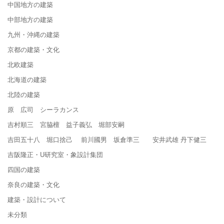
中国地方の建築
中部地方の建築
九州・沖縄の建築
京都の建築・文化
北欧建築
北海道の建築
北陸の建築
原 広司 シーラカンス
吉村順三 宮脇檀 益子義弘 堀部安嗣
吉田五十八 堀口捨己 前川國男 坂倉準三 安井武雄 丹下健三
吉阪隆正・U研究室・象設計集団
四国の建築
奈良の建築・文化
建築・設計について
未分類