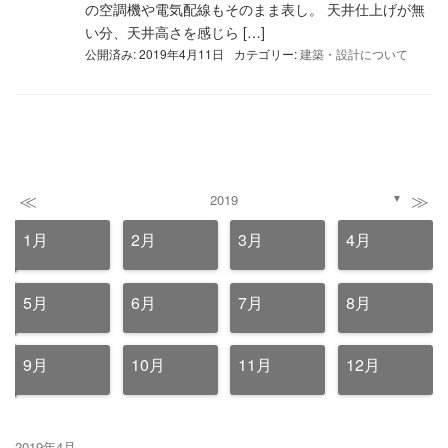
の空調機や電気配線もそのまま表し。 天井仕上げが無
い分、天井高さを感じら […]
公開済み: 2019年4月11日
カテゴリー:
建築・設計について
≪
≫
2019
▼
1月
2月
3月
4月
5月
6月
7月
8月
9月
10月
11月
12月
2019年4月