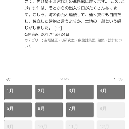
さて、再び埼玉県宮代町の進修館に戻ります。 このｺﾐｭ
ﾆﾃｨｰｾﾝﾀｰは、そとからの出入り口がたくさんありま
す。むしろ、町の街路と連続して、通り抜けも自由だ
し、独立した建物と言うよりか、土地の一部という感
じがしました。 […]
公開済み: 2017年5月24日
カテゴリー:
吉阪隆正・U研究室・象設計集団
,
建築・設計につ
いて
≪
≫
2026
▼
1月
2月
3月
4月
5月
6月
7月
8月
9月
10月
11月
12月