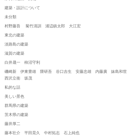
建築・設計について
未分類
村野藤吾 菊竹清訓 浦辺鎮太郎 大江宏
東北の建築
淡路島の建築
滋賀の建築
白井晟一 柿沼守利
磯崎新 伊東豊雄 隈研吾 谷口吉生 安藤忠雄 内藤廣 妹島和世
西沢立衛 坂茂
私的な話
美しい景色
群馬県の建築
茨木県の建築
藤井厚二
藤本壮介 平田晃久 中村拓志 石上純也