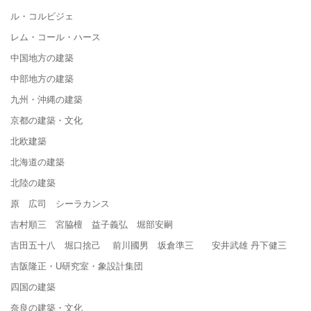
ル・コルビジェ
レム・コール・ハース
中国地方の建築
中部地方の建築
九州・沖縄の建築
京都の建築・文化
北欧建築
北海道の建築
北陸の建築
原 広司 シーラカンス
吉村順三 宮脇檀 益子義弘 堀部安嗣
吉田五十八 堀口捨己 前川國男 坂倉準三 安井武雄 丹下健三
吉阪隆正・U研究室・象設計集団
四国の建築
奈良の建築・文化