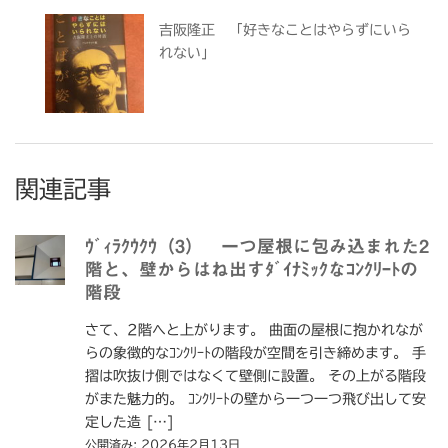
吉阪隆正 「好きなことはやらずにいら
れない」
関連記事
ｳﾞｨﾗｸｳｸｳ（3） 一つ屋根に包み込まれた2
階と、壁からはね出すﾀﾞｲﾅﾐｯｸなｺﾝｸﾘｰﾄの
階段
さて、2階へと上がります。 曲面の屋根に抱かれなが
らの象徴的なｺﾝｸﾘｰﾄの階段が空間を引き締めます。 手
摺は吹抜け側ではなくて壁側に設置。 その上がる階段
がまた魅力的。 ｺﾝｸﾘｰﾄの壁から一つ一つ飛び出して安
定した造 […]
公開済み: 2026年2月13日