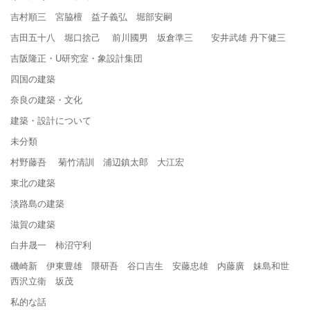
吉村順三 宮脇檀 益子義弘 堀部安嗣
吉田五十八 堀口捨己 前川國男 坂倉準三 安井武雄 丹下健三
吉阪隆正・U研究室・象設計集団
四国の建築
奈良の建築・文化
建築・設計について
未分類
村野藤吾 菊竹清訓 浦辺鎮太郎 大江宏
東北の建築
淡路島の建築
滋賀の建築
白井晟一 柿沼守利
磯崎新 伊東豊雄 隈研吾 谷口吉生 安藤忠雄 内藤廣 妹島和世
西沢立衛 坂茂
私的な話