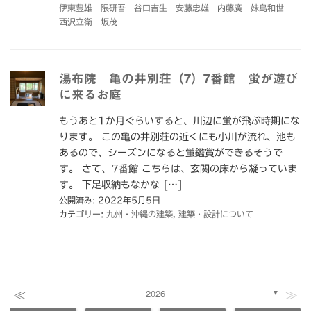
伊東豊雄 隈研吾 谷口吉生 安藤忠雄 内藤廣 妹島和世
西沢立衛 坂茂
湯布院 亀の井別荘（7）7番館 蛍が遊び
に来るお庭
もうあと1か月ぐらいすると、川辺に蛍が飛ぶ時期にな
ります。 この亀の井別荘の近くにも小川が流れ、池も
あるので、シーズンになると蛍鑑賞ができるそうで
す。 さて、7番館 こちらは、玄関の床から凝っていま
す。 下足収納もなかな […]
公開済み: 2022年5月5日
カテゴリー:
九州・沖縄の建築
,
建築・設計について
≪
≫
2026
▼