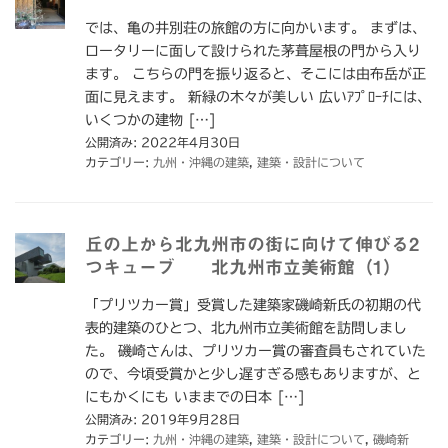
では、亀の井別荘の旅館の方に向かいます。 まずは、
ロータリーに面して設けられた茅葺屋根の門から入り
ます。 こちらの門を振り返ると、そこには由布岳が正
面に見えます。 新緑の木々が美しい 広いｱﾌﾟﾛｰﾁには、
いくつかの建物 […]
公開済み: 2022年4月30日
カテゴリー:
九州・沖縄の建築
,
建築・設計について
丘の上から北九州市の街に向けて伸びる2
つキューブ 北九州市立美術館（1）
「プリツカー賞」受賞した建築家磯崎新氏の初期の代
表的建築のひとつ、北九州市立美術館を訪問しまし
た。 磯崎さんは、プリツカー賞の審査員もされていた
ので、今頃受賞かと少し遅すぎる感もありますが、と
にもかくにも いままでの日本 […]
公開済み: 2019年9月28日
カテゴリー:
九州・沖縄の建築
,
建築・設計について
,
磯崎新