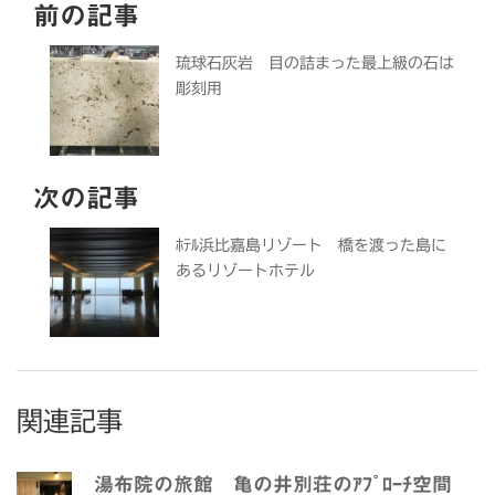
前の記事
琉球石灰岩 目の詰まった最上級の石は
彫刻用
次の記事
ﾎﾃﾙ浜比嘉島リゾート 橋を渡った島に
あるリゾートホテル
関連記事
湯布院の旅館 亀の井別荘のｱﾌﾟﾛｰﾁ空間