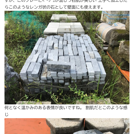
すが、このグレーとﾍﾞｰｼﾞｭが混じっ石肌が美しい 上手く加工した
らこのようなレンガ状の石として壁面にも使えます。
何となく温かみのある表情が良いですね。 割肌だとこのような感
じ