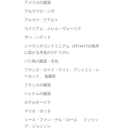
アメリカの建築
アルヴァロ・シザ
アルヴァ・アアルト
ウイリアム・メレル・ヴォーリズ
ザハ・ハディド
シーランチコンドミニアム（ｶﾘﾌｫﾙﾆｱの海岸
に拡がる木造のｺﾝﾄﾞﾐﾆｱﾑ）
バリ島の建築・文化
フランク・ロイド・ライト、アントニン・レ
ーモンド、 遠藤新
フランスの建築
ベトナムの建築
ホテルオークラ
マリオ・ボッタ
ミース・ファン・デル・ローエ フィリッ
プ・ジョンソン