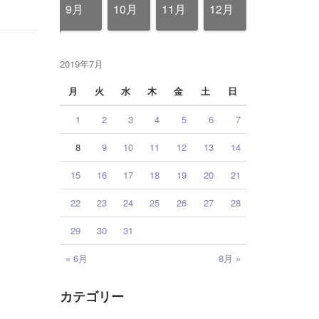
12月
12月
12月
12月
12月
12月
12月
12月
12月
12月
12月
12月
12月
12月
12月
12月
12月
9月
10月
11月
12月
2019年7月
月
火
水
木
金
土
日
1
2
3
4
5
6
7
8
9
10
11
12
13
14
15
16
17
18
19
20
21
22
23
24
25
26
27
28
29
30
31
« 6月
8月 »
カテゴリー