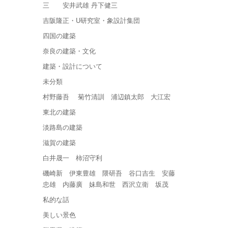
三 安井武雄 丹下健三
吉阪隆正・U研究室・象設計集団
四国の建築
奈良の建築・文化
建築・設計について
未分類
村野藤吾 菊竹清訓 浦辺鎮太郎 大江宏
東北の建築
淡路島の建築
滋賀の建築
白井晟一 柿沼守利
磯崎新 伊東豊雄 隈研吾 谷口吉生 安藤
忠雄 内藤廣 妹島和世 西沢立衛 坂茂
私的な話
美しい景色