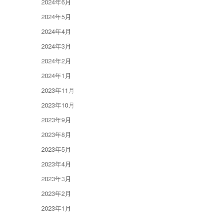
2024年6月
2024年5月
2024年4月
2024年3月
2024年2月
2024年1月
2023年11月
2023年10月
2023年9月
2023年8月
2023年5月
2023年4月
2023年3月
2023年2月
2023年1月