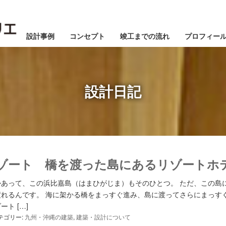
設計事例
コンセプト
竣工までの流れ
プロフィー
設計日記
リゾート 橋を渡った島にあるリゾートホ
1月
1月
1月
1月
1月
1月
1月
1月
1月
1月
1月
1月
1月
1月
1月
1月
1月
2月
2月
2月
2月
2月
2月
2月
2月
2月
2月
2月
2月
2月
2月
2月
2月
2月
3月
3月
3月
3月
3月
3月
3月
3月
3月
3月
3月
3月
3月
3月
3月
3月
3月
あって、この浜比嘉島（はまひがじま）もそのひとつ。 ただ、この島
れるんです。 海に架かる橋をまっすぐ進み、島に渡ってさらにまっす
5月
5月
5月
5月
5月
5月
5月
5月
5月
5月
5月
5月
5月
5月
5月
5月
5月
6月
6月
6月
6月
6月
6月
6月
6月
6月
6月
6月
6月
6月
6月
6月
6月
6月
7月
7月
7月
7月
7月
7月
7月
7月
7月
7月
7月
7月
7月
7月
7月
7月
7月
ト […]
テゴリー:
九州・沖縄の建築
,
建築・設計について