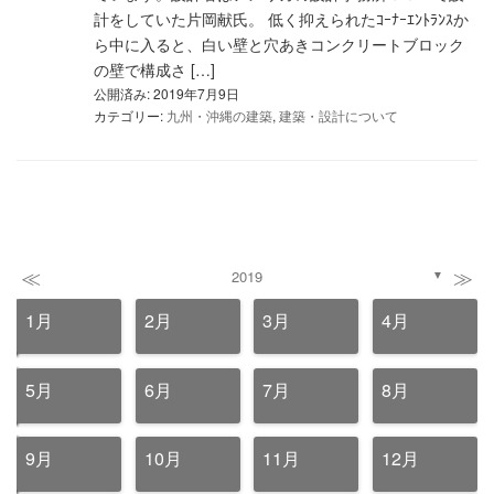
計をしていた片岡献氏。 低く抑えられたｺｰﾅｰｴﾝﾄﾗﾝｽか
ら中に入ると、白い壁と穴あきコンクリートブロック
の壁で構成さ […]
公開済み: 2019年7月9日
カテゴリー:
九州・沖縄の建築
,
建築・設計について
≪
≫
2019
▼
1月
2月
3月
4月
5月
6月
7月
8月
9月
10月
11月
12月