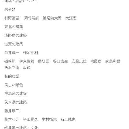
建築・設計について
未分類
村野藤吾 菊竹清訓 浦辺鎮太郎 大江宏
東北の建築
淡路島の建築
滋賀の建築
白井晟一 柿沼守利
磯崎新 伊東豊雄 隈研吾 谷口吉生 安藤忠雄 内藤廣 妹島和世
西沢立衛 坂茂
私的な話
美しい景色
群馬県の建築
茨木県の建築
藤井厚二
藤本壮介 平田晃久 中村拓志 石上純也
軽井沢の建築・文化