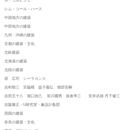
レム・コール・ハース
中国地方の建築
中部地方の建築
九州・沖縄の建築
京都の建築・文化
北欧建築
北海道の建築
北陸の建築
原 広司 シーラカンス
吉村順三 宮脇檀 益子義弘 堀部安嗣
吉田五十八 堀口捨己 前川國男 坂倉準三 安井武雄 丹下健三
吉阪隆正・U研究室・象設計集団
四国の建築
奈良の建築・文化