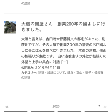
の建築
大磯の鰻屋さん 創業200年の國よしに行
きました。
大磯と言えば、吉田茂や伊藤博文の邸宅があった、別
荘地ですが、その大磯で創業200年の蒲焼のお店國よ
しに昼ごはんを食べに行きました。 木造の建物。側面
の板張りが素敵です。 白い漆喰塗りの外壁が板張りの
外壁と上手い具合に対話 […]
公開済み: 2019年6月11日
カテゴリー:
建築・設計について
,
鎌倉・葉山・逗子・横須賀
の建築
≪
≫
2026
▼