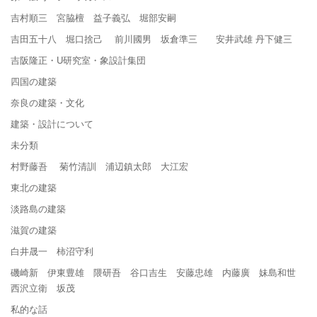
吉村順三 宮脇檀 益子義弘 堀部安嗣
吉田五十八 堀口捨己 前川國男 坂倉準三 安井武雄 丹下健三
吉阪隆正・U研究室・象設計集団
四国の建築
奈良の建築・文化
建築・設計について
未分類
村野藤吾 菊竹清訓 浦辺鎮太郎 大江宏
東北の建築
淡路島の建築
滋賀の建築
白井晟一 柿沼守利
磯崎新 伊東豊雄 隈研吾 谷口吉生 安藤忠雄 内藤廣 妹島和世
西沢立衛 坂茂
私的な話