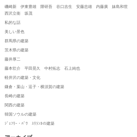
磯崎新 伊東豊雄 隈研吾 谷口吉生 安藤忠雄 内藤廣 妹島和世
西沢立衛 坂茂
私的な話
美しい景色
群馬県の建築
茨木県の建築
藤井厚二
藤本壮介 平田晃久 中村拓志 石上純也
軽井沢の建築・文化
鎌倉・葉山・逗子・横須賀の建築
長崎の建築
関西の建築
韓国ソウルの建築
ｼﾞｪﾌﾘｰ・ﾊﾞﾜ ｽﾘﾗﾝｶの建築