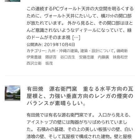
この連続するPCヴォールト天井の大空間を明るくする
ために、ヴォールト天井にたいして、横ｽﾘｯﾄの開口部
が放たれています。 外から見ると、その開口部はほと
んど意識されないようなディテールになっていて、緑
のドームがそのまま視 […]
公開済み: 2019年10月4日
カテゴリー:
九州・沖縄の建築
,
建築・設計について
,
磯崎新
伊東豊雄 隈研吾 谷口吉生 安藤忠雄 内藤廣 妹島和世
西沢立衛 坂茂
有田焼 源右衛門窯 重なる水平方向の瓦
屋根と、力強い垂直方向のレンガの煙突の
バランスが素晴らしい。
有田焼では有名な源右衛門窯です。 入口から見える、
アイストップの壁には陶器がちりばめられていまし
た。 石積みの基礎、その上の美しい板張りの壁、白い
漆喰の壁、そして瓦屋根で構成された建物。壁と屋根