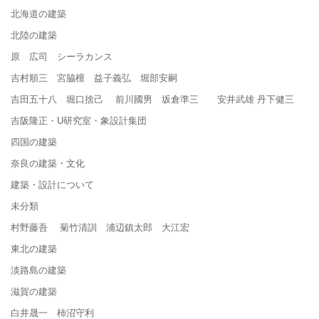
北海道の建築
北陸の建築
原 広司 シーラカンス
吉村順三 宮脇檀 益子義弘 堀部安嗣
吉田五十八 堀口捨己 前川國男 坂倉準三 安井武雄 丹下健三
吉阪隆正・U研究室・象設計集団
四国の建築
奈良の建築・文化
建築・設計について
未分類
村野藤吾 菊竹清訓 浦辺鎮太郎 大江宏
東北の建築
淡路島の建築
滋賀の建築
白井晟一 柿沼守利