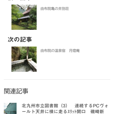
由布院亀の井別荘
次の記事
由布院の温泉宿 月燈庵
関連記事
北九州市立図書館（3） 連続するPCヴォ
ールト天井に横に走るｽﾘｯﾄ開口 磯崎新