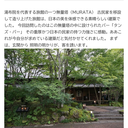
湯布院を代表する旅館の一つ無量塔（MURATA） 古民家を移設
して造り上げた旅館は、日本の美を体感できる素晴らしい建築で
した。 今回訪問したのはこの無量塔の中に設けられたバー「タン
ズ・バー」 その重厚かつ日本の民家の持つ力強さに感動。ああこ
れが今自分が求めている建築だと気付かせてくれました。 まず
は、玄関から 照明の明かりが、客を誘います。