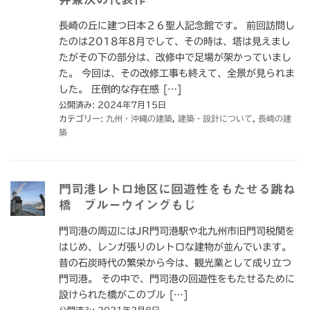
長崎の丘に建つ日本２６聖人記念館です。 前回訪問し
たのは2018年8月でして、その時は、塔は見えまし
たがその下の部分は、改修中で足場が架かっていまし
た。 今回は、その改修工事も終えて、全景が見られま
した。 圧倒的な存在感 […]
公開済み: 2024年7月15日
カテゴリー:
九州・沖縄の建築
,
建築・設計について
,
長崎の建
築
門司港レトロ地区に回遊性をもたせる跳ね
橋 ブルーウイングもじ
門司港の周辺にはJR門司港駅や北九州市旧門司税関を
はじめ、レンガ張りのレトロな建物が並んでいます。
昔の石炭時代の繁栄から今は、観光業として成り立つ
門司港。 その中で、門司港の回遊性をもたせるために
設けられた橋がこのブル […]