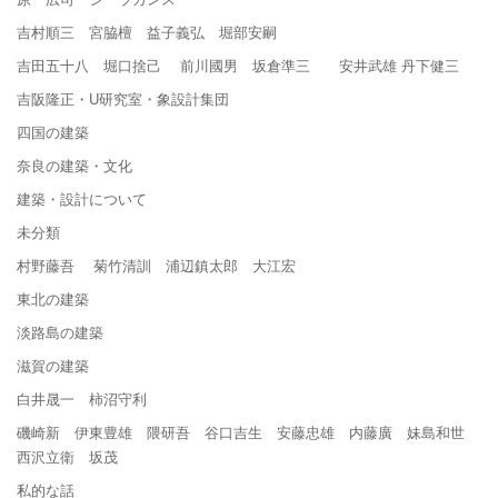
吉村順三 宮脇檀 益子義弘 堀部安嗣
吉田五十八 堀口捨己 前川國男 坂倉準三 安井武雄 丹下健三
吉阪隆正・U研究室・象設計集団
四国の建築
奈良の建築・文化
建築・設計について
未分類
村野藤吾 菊竹清訓 浦辺鎮太郎 大江宏
東北の建築
淡路島の建築
滋賀の建築
白井晟一 柿沼守利
磯崎新 伊東豊雄 隈研吾 谷口吉生 安藤忠雄 内藤廣 妹島和世
西沢立衛 坂茂
私的な話