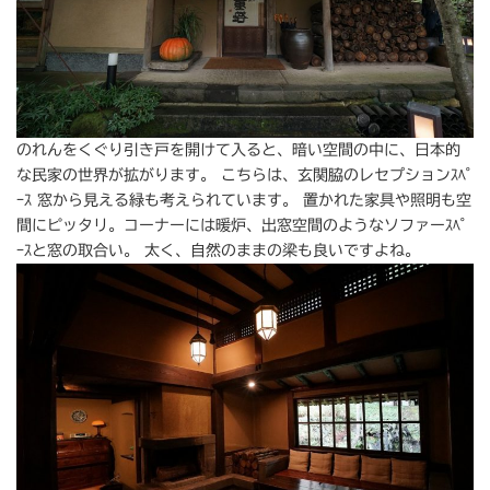
のれんをくぐり引き戸を開けて入ると、暗い空間の中に、日本的
な民家の世界が拡がります。 こちらは、玄関脇のレセプションｽﾍﾟ
ｰｽ 窓から見える緑も考えられています。 置かれた家具や照明も空
間にピッタリ。コーナーには暖炉、出窓空間のようなソファーｽﾍﾟ
ｰｽと窓の取合い。 太く、自然のままの梁も良いですよね。