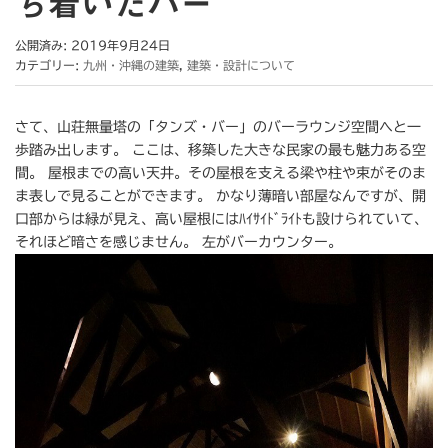
ち着いたバー
公開済み: 2019年9月24日
カテゴリー:
九州・沖縄の建築
,
建築・設計について
さて、山荘無量塔の「タンズ・バー」のバーラウンジ空間へと一
歩踏み出します。 ここは、移築した大きな民家の最も魅力ある空
間。 屋根までの高い天井。その屋根を支える梁や柱や束がそのま
ま表しで見ることができます。 かなり薄暗い部屋なんですが、開
口部からは緑が見え、高い屋根にはﾊｲｻｲﾄﾞﾗｲﾄも設けられていて、
それほど暗さを感じません。 左がバーカウンター。