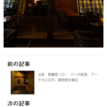
前の記事
山荘 無量塔（2） バーの前室 アー
チの入口が、期待感を煽る
次の記事