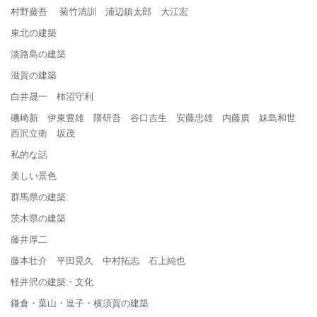
村野藤吾 菊竹清訓 浦辺鎮太郎 大江宏
東北の建築
淡路島の建築
滋賀の建築
白井晟一 柿沼守利
磯崎新 伊東豊雄 隈研吾 谷口吉生 安藤忠雄 内藤廣 妹島和世
西沢立衛 坂茂
私的な話
美しい景色
群馬県の建築
茨木県の建築
藤井厚二
藤本壮介 平田晃久 中村拓志 石上純也
軽井沢の建築・文化
鎌倉・葉山・逗子・横須賀の建築