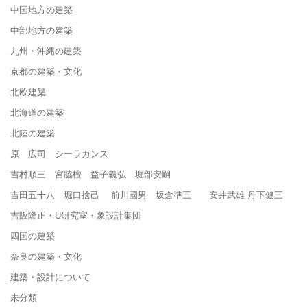
中国地方の建築
中部地方の建築
九州・沖縄の建築
京都の建築・文化
北欧建築
北海道の建築
北陸の建築
原 広司 シーラカンス
吉村順三 宮脇檀 益子義弘 堀部安嗣
吉田五十八 堀口捨己 前川國男 坂倉準三 安井武雄 丹下健三
吉阪隆正・U研究室・象設計集団
四国の建築
奈良の建築・文化
建築・設計について
未分類