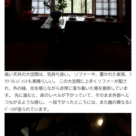
高い天井の大空間は、気持ち良い。 ソファーや、置かれた家具、ﾌ
ﾗﾜｰｱﾚﾝｼﾞﾒﾝﾄも素晴らしい。 この大空間に上手くソファーが配さ
れ、外の緑、光を感じながら非常に落ち着いた場を提供していま
す。 先に進むと、床のレベルが下がっていて、そのまま外部へと
つながるような感じ。 一段下がったところには、また趣の異なるｽ
ﾍﾟｰｽが造られています。