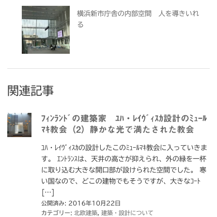
横浜新市庁舎の内部空間 人を導きいれ
る
関連記事
ﾌｨﾝﾗﾝﾄﾞの建築家 ﾕﾊ・ﾚｲｳﾞｨｽｶ設計のﾐｭｰﾙ
ﾏｷ教会（2）静かな光で満たされた教会
ﾕﾊ・ﾚｲｳﾞｨｽｶの設計したこのﾐｭｰﾙﾏｷ教会に入っていきま
す。 ｴﾝﾄﾗﾝｽは、天井の高さが抑えられ、外の緑を一杯
に取り込む大きな開口部が設けられた空間でした。 寒
い国なので、どこの建物でもそうですが、大きなｺｰﾄ
[…]
公開済み: 2016年10月22日
カテゴリー:
北欧建築
,
建築・設計について