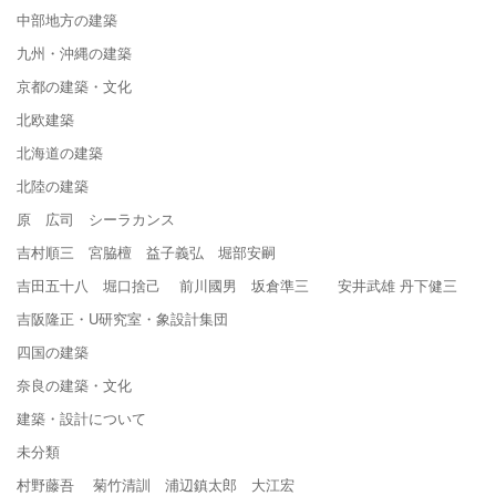
中部地方の建築
九州・沖縄の建築
京都の建築・文化
北欧建築
北海道の建築
北陸の建築
原 広司 シーラカンス
吉村順三 宮脇檀 益子義弘 堀部安嗣
吉田五十八 堀口捨己 前川國男 坂倉準三 安井武雄 丹下健三
吉阪隆正・U研究室・象設計集団
四国の建築
奈良の建築・文化
建築・設計について
未分類
村野藤吾 菊竹清訓 浦辺鎮太郎 大江宏