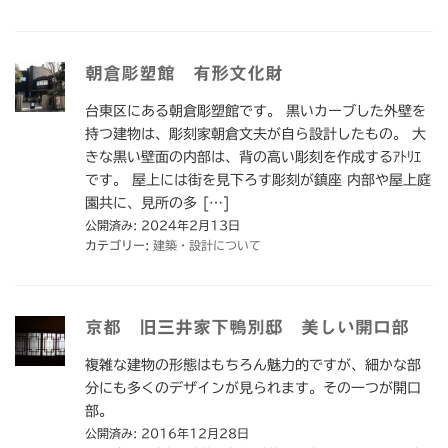
朝倉彫塑館 有形文化財
台東区にある朝倉彫塑館です。 黒いカーブした外壁を
持つ建物は、彫刻家朝倉文夫が自ら設計したもの。 大
きな黒い壁面の内部は、背の高い彫刻を作成するｱﾄﾘｴ
です。 屋上には街を見下ろす彫刻が鎮座 内部や屋上庭
園共に、見所の多 […]
公開済み: 2024年2月13日
カテゴリー:
建築・設計について
京都 旧三井家下鴨別邸 美しい開口部
複雑な建物の形態はもちろん魅力的ですが、細かな部
分にも多くのデザインが見られます。その一つが開口
部。
公開済み: 2016年12月28日