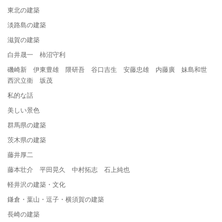
東北の建築
淡路島の建築
滋賀の建築
白井晟一 柿沼守利
磯崎新 伊東豊雄 隈研吾 谷口吉生 安藤忠雄 内藤廣 妹島和世
西沢立衛 坂茂
私的な話
美しい景色
群馬県の建築
茨木県の建築
藤井厚二
藤本壮介 平田晃久 中村拓志 石上純也
軽井沢の建築・文化
鎌倉・葉山・逗子・横須賀の建築
長崎の建築