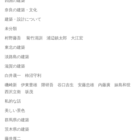
四国の建築
奈良の建築・文化
建築・設計について
未分類
村野藤吾 菊竹清訓 浦辺鎮太郎 大江宏
東北の建築
淡路島の建築
滋賀の建築
白井晟一 柿沼守利
磯崎新 伊東豊雄 隈研吾 谷口吉生 安藤忠雄 内藤廣 妹島和世
西沢立衛 坂茂
私的な話
美しい景色
群馬県の建築
茨木県の建築
藤井厚二