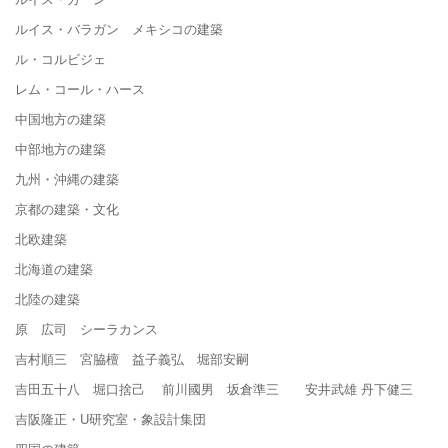
ルイス・バラガン メキシコの建築
ル・コルビジェ
レム・コール・ハース
中国地方の建築
中部地方の建築
九州・沖縄の建築
京都の建築・文化
北欧建築
北海道の建築
北陸の建築
原 広司 シーラカンス
吉村順三 宮脇檀 益子義弘 堀部安嗣
吉田五十八 堀口捨己 前川國男 坂倉準三 安井武雄 丹下健三
吉阪隆正・U研究室・象設計集団