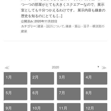
つ一つの部屋がとても大きくスクエアーなので、展示
室としても十分つかえるわけです。 展示内容も鎌倉の
歴史を知るのにとても […]
公開済み: 2020年11月22日
カテゴリー:
建築・設計について
,
鎌倉・葉山・逗子・横須賀の
建築
≪
≫
2020
▼
1月
2月
3月
4月
5月
6月
7月
8月
9月
10月
11月
12月