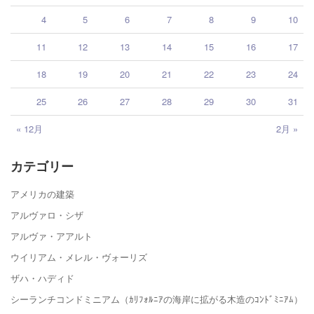
4
5
6
7
8
9
10
11
12
13
14
15
16
17
18
19
20
21
22
23
24
25
26
27
28
29
30
31
« 12月
2月 »
カテゴリー
アメリカの建築
アルヴァロ・シザ
アルヴァ・アアルト
ウイリアム・メレル・ヴォーリズ
ザハ・ハディド
シーランチコンドミニアム（ｶﾘﾌｫﾙﾆｱの海岸に拡がる木造のｺﾝﾄﾞﾐﾆｱﾑ）