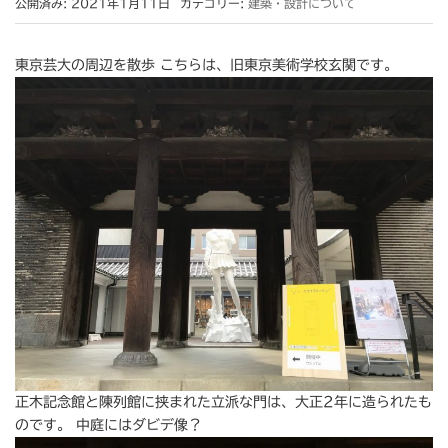
公開済み: 2021年1月11日
カテゴリー:
建築・設計について
東京芸大の周辺を散歩 こちらは、旧東京美術学校玄関です。
正木記念館と陳列館に挟まれた立派な門は、大正2年に造られたも
のです。 中庭にはダビデ像？