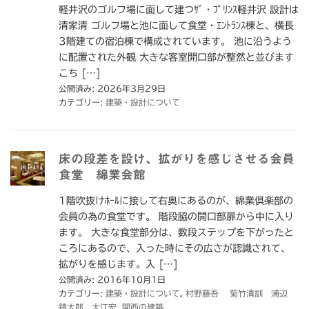
軽井沢のゴルフ場に面して建つｻﾞ・ﾌﾟﾘﾝｽ軽井沢 設計は
清家清 ゴルフ場と池に面して食堂・ｴﾝﾄﾗﾝｽ棟と、横長
3階建ての宿泊棟で構成されています。 池に沿うよう
に配置された外観 大きな客室開口部が整然と並びます
こち […]
公開済み: 2026年3月29日
カテゴリー:
建築・設計について
床の段差を設け、拡がりを感じさせる会員
食堂 綿業会館
1階吹抜けﾎｰﾙに接して右奥にあるのが、綿業倶楽部の
会員の為の食堂です。 階段脇の開口部扉から中に入り
ます。 大きな食堂部分は、数段ステップを下がったと
ころにあるので、入った時にその広さが認識されて、
拡がりを感じます。入 […]
公開済み: 2016年10月1日
カテゴリー:
建築・設計について
,
村野藤吾 菊竹清訓 浦辺
鎮太郎 大江宏
,
関西の建築