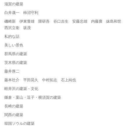
滋賀の建築
白井晟一 柿沼守利
磯崎新 伊東豊雄 隈研吾 谷口吉生 安藤忠雄 内藤廣 妹島和世
西沢立衛 坂茂
私的な話
美しい景色
群馬県の建築
茨木県の建築
藤井厚二
藤本壮介 平田晃久 中村拓志 石上純也
軽井沢の建築・文化
鎌倉・葉山・逗子・横須賀の建築
長崎の建築
関西の建築
韓国ソウルの建築