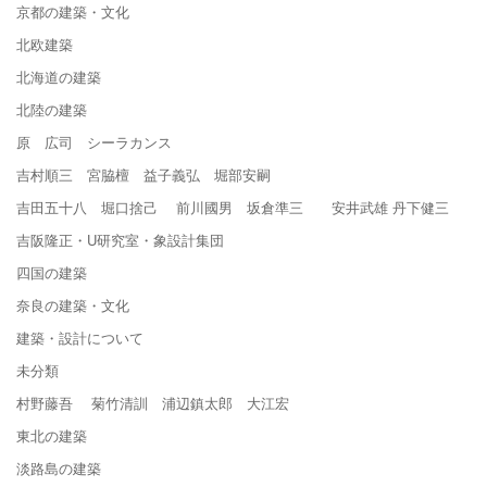
京都の建築・文化
北欧建築
北海道の建築
北陸の建築
原 広司 シーラカンス
吉村順三 宮脇檀 益子義弘 堀部安嗣
吉田五十八 堀口捨己 前川國男 坂倉準三 安井武雄 丹下健三
吉阪隆正・U研究室・象設計集団
四国の建築
奈良の建築・文化
建築・設計について
未分類
村野藤吾 菊竹清訓 浦辺鎮太郎 大江宏
東北の建築
淡路島の建築