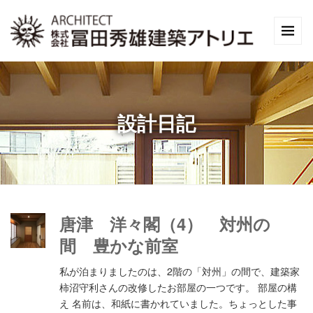
設計日記
唐津 洋々閣（4） 対州の
間 豊かな前室
私が泊まりましたのは、2階の「対州」の間で、建築家
柿沼守利さんの改修したお部屋の一つです。 部屋の構
え 名前は、和紙に書かれていました。ちょっとした事