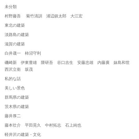
未分類
村野藤吾 菊竹清訓 浦辺鎮太郎 大江宏
東北の建築
淡路島の建築
滋賀の建築
白井晟一 柿沼守利
磯崎新 伊東豊雄 隈研吾 谷口吉生 安藤忠雄 内藤廣 妹島和世
西沢立衛 坂茂
私的な話
美しい景色
群馬県の建築
茨木県の建築
藤井厚二
藤本壮介 平田晃久 中村拓志 石上純也
軽井沢の建築・文化