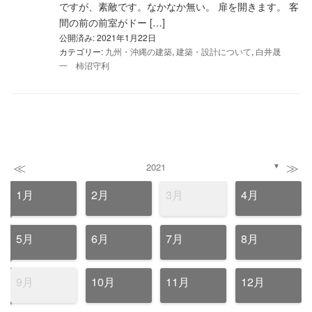
ですが、素敵です。なかなか無い。 扉を開きます。 客
間の前の前室がドー […]
公開済み: 2021年1月22日
カテゴリー:
九州・沖縄の建築
,
建築・設計について
,
白井晟
一 柿沼守利
≪
≫
2021
▼
1月
2月
3月
4月
5月
6月
7月
8月
9月
10月
11月
12月