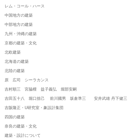
レム・コール・ハース
中国地方の建築
中部地方の建築
九州・沖縄の建築
京都の建築・文化
北欧建築
北海道の建築
北陸の建築
原 広司 シーラカンス
吉村順三 宮脇檀 益子義弘 堀部安嗣
吉田五十八 堀口捨己 前川國男 坂倉準三 安井武雄 丹下健三
吉阪隆正・U研究室・象設計集団
四国の建築
奈良の建築・文化
建築・設計について