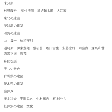
未分類
村野藤吾 菊竹清訓 浦辺鎮太郎 大江宏
東北の建築
淡路島の建築
滋賀の建築
白井晟一 柿沼守利
磯崎新 伊東豊雄 隈研吾 谷口吉生 安藤忠雄 内藤廣 妹島和世
西沢立衛 坂茂
私的な話
美しい景色
群馬県の建築
茨木県の建築
藤井厚二
藤本壮介 平田晃久 中村拓志 石上純也
軽井沢の建築・文化