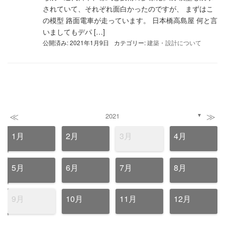
されていて、それぞれ面白かったのですが、 まずはこ
の模型 路面電車が走っています。 日本橋高島屋 何と言
いましてもデパ […]
公開済み: 2021年1月9日
カテゴリー:
建築・設計について
≪
≫
2021
▼
1月
2月
3月
4月
5月
6月
7月
8月
9月
10月
11月
12月