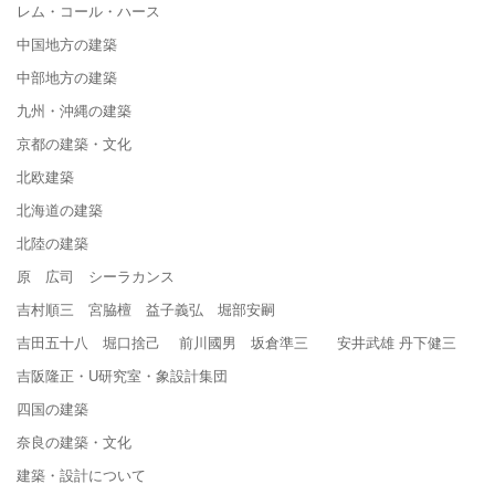
レム・コール・ハース
中国地方の建築
中部地方の建築
九州・沖縄の建築
京都の建築・文化
北欧建築
北海道の建築
北陸の建築
原 広司 シーラカンス
吉村順三 宮脇檀 益子義弘 堀部安嗣
吉田五十八 堀口捨己 前川國男 坂倉準三 安井武雄 丹下健三
吉阪隆正・U研究室・象設計集団
四国の建築
奈良の建築・文化
建築・設計について