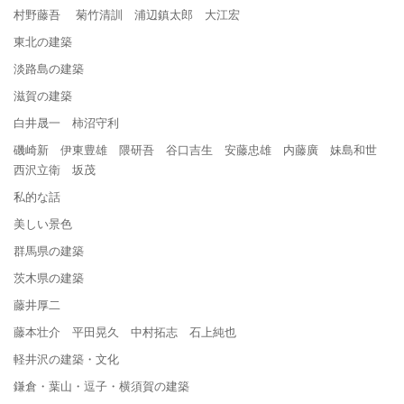
村野藤吾 菊竹清訓 浦辺鎮太郎 大江宏
東北の建築
淡路島の建築
滋賀の建築
白井晟一 柿沼守利
磯崎新 伊東豊雄 隈研吾 谷口吉生 安藤忠雄 内藤廣 妹島和世
西沢立衛 坂茂
私的な話
美しい景色
群馬県の建築
茨木県の建築
藤井厚二
藤本壮介 平田晃久 中村拓志 石上純也
軽井沢の建築・文化
鎌倉・葉山・逗子・横須賀の建築