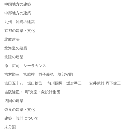
中国地方の建築
中部地方の建築
九州・沖縄の建築
京都の建築・文化
北欧建築
北海道の建築
北陸の建築
原 広司 シーラカンス
吉村順三 宮脇檀 益子義弘 堀部安嗣
吉田五十八 堀口捨己 前川國男 坂倉準三 安井武雄 丹下健三
吉阪隆正・U研究室・象設計集団
四国の建築
奈良の建築・文化
建築・設計について
未分類