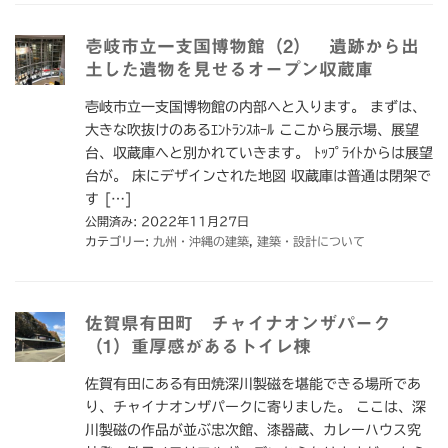
壱岐市立一支国博物館（2） 遺跡から出
土した遺物を見せるオープン収蔵庫
壱岐市立一支国博物館の内部へと入ります。 まずは、
大きな吹抜けのあるｴﾝﾄﾗﾝｽﾎｰﾙ ここから展示場、展望
台、収蔵庫へと別かれていきます。 ﾄｯﾌﾟﾗｲﾄからは展望
台が。 床にデザインされた地図 収蔵庫は普通は閉架で
す […]
公開済み: 2022年11月27日
カテゴリー:
九州・沖縄の建築
,
建築・設計について
佐賀県有田町 チャイナオンザパーク
（1）重厚感があるトイレ棟
佐賀有田にある有田焼深川製磁を堪能できる場所であ
り、チャイナオンザパークに寄りました。 ここは、深
川製磁の作品が並ぶ忠次館、漆器蔵、カレーハウス究