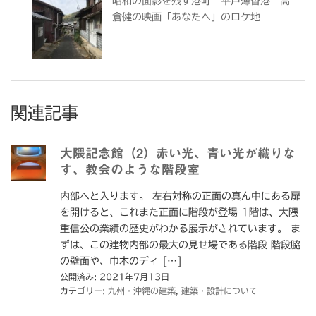
昭和の面影を残す港町 平戸薄香港 高
倉健の映画「あなたへ」のロケ地
関連記事
大隈記念館（2）赤い光、青い光が織りな
す、教会のような階段室
内部へと入ります。 左右対称の正面の真ん中にある扉
を開けると、これまた正面に階段が登場 1階は、大隈
重信公の業績の歴史がわかる展示がされています。 ま
ずは、この建物内部の最大の見せ場である階段 階段脇
の壁面や、巾木のディ […]
公開済み: 2021年7月13日
カテゴリー:
九州・沖縄の建築
,
建築・設計について