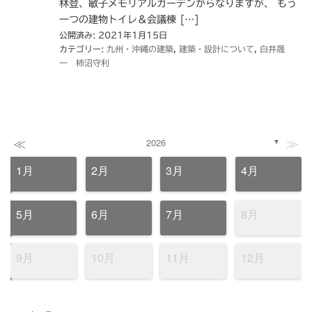
林登、敏子メモリアルガーデンからなりますが、 もう
一つの建物トイレ＆会議棟 […]
公開済み: 2021年1月15日
カテゴリー:
九州・沖縄の建築
,
建築・設計について
,
白井晟
一 柿沼守利
≪
≫
2026
▼
1月
2月
3月
4月
5月
6月
7月
8月
9月
10月
11月
12月