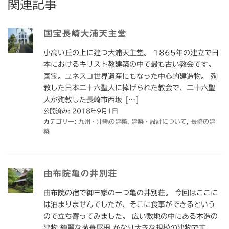
関連記事
国宝長崎大浦天主堂
小高い丘の上に建つ大浦天主堂。 1865年の建立で日
本におけるキリスト教建築の中で最も古い教会です。
国宝。ユネスコ世界遺産にもなった中心的建造物。 殉
教した日本二十六聖人に捧げられた教会で、二十六聖
人が殉教した長崎市西坂 […]
公開済み: 2018年9月1日
カテゴリー:
九州・沖縄の建築
,
建築・設計について
,
長崎の建
築
由布院亀の井別荘
由布院の宿で御三家の一つ亀の井別荘。 今回はここに
は泊まりませんでしたが、そこに食事ができるという
ので立ち寄ってみました。 広い敷地の中にある木造の
建物 綺麗な茅葺屋根 かなり大きな規模の建物です。