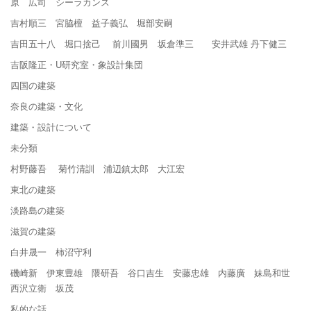
原 広司 シーラカンス
吉村順三 宮脇檀 益子義弘 堀部安嗣
吉田五十八 堀口捨己 前川國男 坂倉準三 安井武雄 丹下健三
吉阪隆正・U研究室・象設計集団
四国の建築
奈良の建築・文化
建築・設計について
未分類
村野藤吾 菊竹清訓 浦辺鎮太郎 大江宏
東北の建築
淡路島の建築
滋賀の建築
白井晟一 柿沼守利
磯崎新 伊東豊雄 隈研吾 谷口吉生 安藤忠雄 内藤廣 妹島和世
西沢立衛 坂茂
私的な話