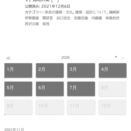
公開済み: 2021年12月6日
カテゴリー:
奈良の建築・文化
,
建築・設計について
,
磯崎新
伊東豊雄 隈研吾 谷口吉生 安藤忠雄 内藤廣 妹島和世
西沢立衛 坂茂
≪
≫
2026
▼
1月
2月
3月
4月
5月
6月
7月
8月
9月
10月
11月
12月
2021年11月