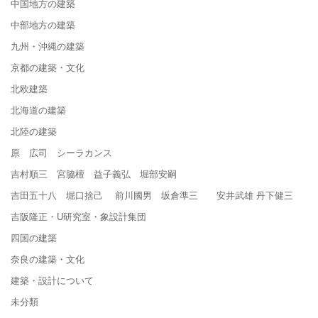
中国地方の建築
中部地方の建築
九州・沖縄の建築
京都の建築・文化
北欧建築
北海道の建築
北陸の建築
原 広司 シーラカンス
吉村順三 宮脇檀 益子義弘 堀部安嗣
吉田五十八 堀口捨己 前川國男 坂倉準三 安井武雄 丹下健三
吉阪隆正・U研究室・象設計集団
四国の建築
奈良の建築・文化
建築・設計について
未分類