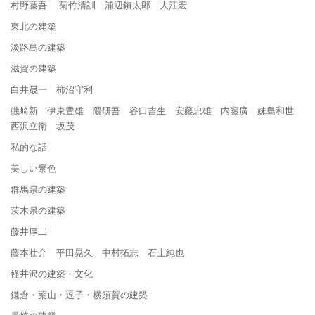
村野藤吾 菊竹清訓 浦辺鎮太郎 大江宏
東北の建築
淡路島の建築
滋賀の建築
白井晟一 柿沼守利
磯崎新 伊東豊雄 隈研吾 谷口吉生 安藤忠雄 内藤廣 妹島和世
西沢立衛 坂茂
私的な話
美しい景色
群馬県の建築
茨木県の建築
藤井厚二
藤本壮介 平田晃久 中村拓志 石上純也
軽井沢の建築・文化
鎌倉・葉山・逗子・横須賀の建築