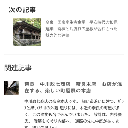
次の記事
奈良 国宝室生寺金堂 平安時代の和様
建築 寄棟と片流れの屋根が合わさった
魅力的な建築
関連記事
奈良 中川政七商店 奈良本店 お店が混
在する、楽しい町屋風の本店
中川政七商店の奈良本店です。 細い道沿いに建つ、ｶﾞﾗ
ｽと黒いｽﾁｰﾙの外観 廻りには、木造の奈良の町屋が多
く、この建物も溶け込んでいました。 設計は、内藤廣
氏。 暖簾をくぐり内部へ。 通路の先に中庭がありま
す。路地の奥 […]