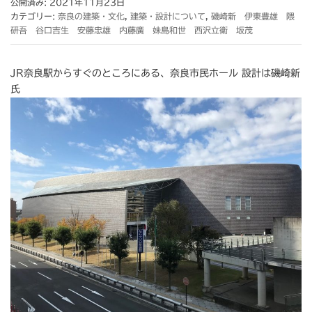
公開済み: 2021年11月23日
カテゴリー:
奈良の建築・文化
,
建築・設計について
,
磯崎新 伊東豊雄 隈
研吾 谷口吉生 安藤忠雄 内藤廣 妹島和世 西沢立衛 坂茂
JR奈良駅からすぐのところにある、奈良市民ホール 設計は磯崎新
氏