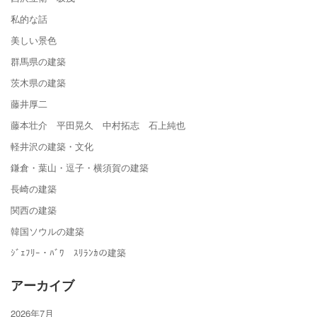
私的な話
美しい景色
群馬県の建築
茨木県の建築
藤井厚二
藤本壮介 平田晃久 中村拓志 石上純也
軽井沢の建築・文化
鎌倉・葉山・逗子・横須賀の建築
長崎の建築
関西の建築
韓国ソウルの建築
ｼﾞｪﾌﾘｰ・ﾊﾞﾜ ｽﾘﾗﾝｶの建築
アーカイブ
2026年7月