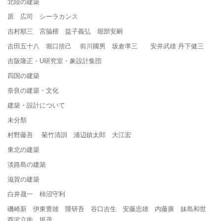
北陸の建築
原 広司 シーラカンス
吉村順三 宮脇檀 益子義弘 堀部安嗣
吉田五十八 堀口捨己 前川國男 坂倉準三 安井武雄 丹下健三
吉阪隆正・U研究室・象設計集団
四国の建築
奈良の建築・文化
建築・設計について
未分類
村野藤吾 菊竹清訓 浦辺鎮太郎 大江宏
東北の建築
淡路島の建築
滋賀の建築
白井晟一 柿沼守利
磯崎新 伊東豊雄 隈研吾 谷口吉生 安藤忠雄 内藤廣 妹島和世
西沢立衛 坂茂