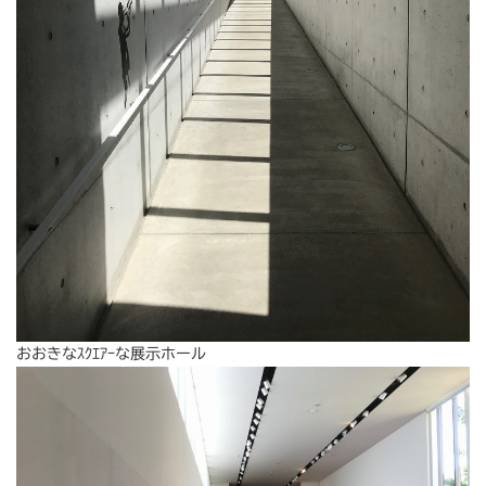
おおきなｽｸｴｱｰな展示ホール