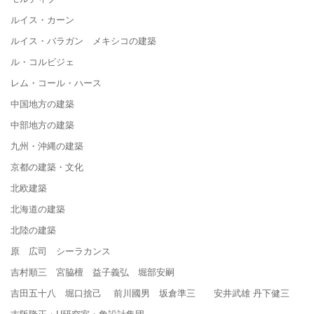
ルイス・カーン
ルイス・バラガン メキシコの建築
ル・コルビジェ
レム・コール・ハース
中国地方の建築
中部地方の建築
九州・沖縄の建築
京都の建築・文化
北欧建築
北海道の建築
北陸の建築
原 広司 シーラカンス
吉村順三 宮脇檀 益子義弘 堀部安嗣
吉田五十八 堀口捨己 前川國男 坂倉準三 安井武雄 丹下健三
吉阪隆正・U研究室・象設計集団