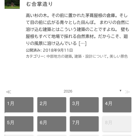
む合掌造り
高い杉の木。その前に置かれた茅葺屋根の倉庫。そし
て目の前に広がる青々とした田んぼ。 まわりの自然に
溶け込む建築とはこういう建築のことですよね。 壁も
屋根もすべて地場で採れる自然素材。だからこそ、廻
りの風景に溶け込んでいる […]
公開済み: 2018年9月11日
カテゴリー:
中部地方の建築
,
建築・設計について
,
美しい景色
≪
≫
2026
▼
1月
2月
3月
4月
5月
6月
7月
8月