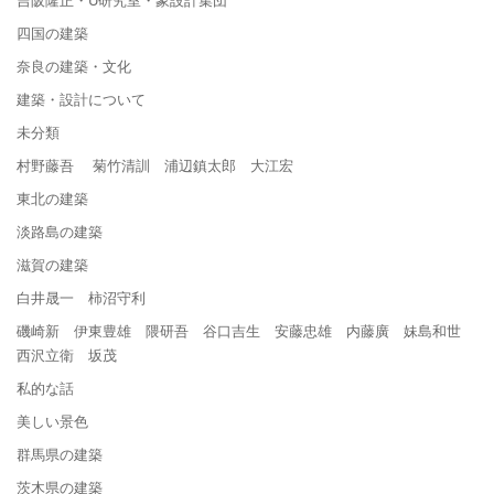
四国の建築
奈良の建築・文化
建築・設計について
未分類
村野藤吾 菊竹清訓 浦辺鎮太郎 大江宏
東北の建築
淡路島の建築
滋賀の建築
白井晟一 柿沼守利
磯崎新 伊東豊雄 隈研吾 谷口吉生 安藤忠雄 内藤廣 妹島和世
西沢立衛 坂茂
私的な話
美しい景色
群馬県の建築
茨木県の建築