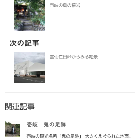
壱岐の島の猿岩
次の記事
雲仙仁田峠からみる絶景
関連記事
壱岐 鬼の足跡
壱岐の観光名所「鬼の足跡」 大きくえぐられた地面。