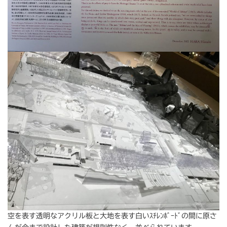
空を表す透明なアクリル板と大地を表す白いｽﾁﾚﾝﾎﾞｰﾄﾞの間に原さ