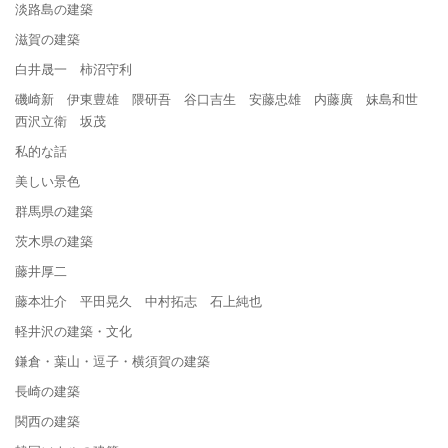
淡路島の建築
滋賀の建築
白井晟一 柿沼守利
磯崎新 伊東豊雄 隈研吾 谷口吉生 安藤忠雄 内藤廣 妹島和世
西沢立衛 坂茂
私的な話
美しい景色
群馬県の建築
茨木県の建築
藤井厚二
藤本壮介 平田晃久 中村拓志 石上純也
軽井沢の建築・文化
鎌倉・葉山・逗子・横須賀の建築
長崎の建築
関西の建築