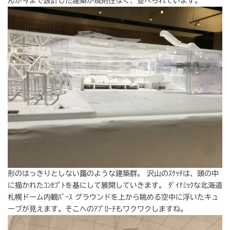
んが今まで設計した建築が規則性なく、並べられています。
形のはっきりとしない靄のような建築群。 沢山のｽｹｯﾁは、頭の中
に描かれたｺﾝｾﾌﾟﾄを基にして展開していきます。 ﾀﾞｲﾅﾐｯｸな北海道
札幌ドーム内観ﾊﾟｰｽ グラウンドを上から眺める空中に浮いたキュ
ーブが見えます。そこへのｱﾌﾟﾛｰﾁもワクワクしますね。