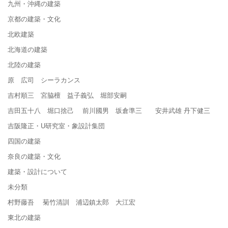
九州・沖縄の建築
京都の建築・文化
北欧建築
北海道の建築
北陸の建築
原 広司 シーラカンス
吉村順三 宮脇檀 益子義弘 堀部安嗣
吉田五十八 堀口捨己 前川國男 坂倉準三 安井武雄 丹下健三
吉阪隆正・U研究室・象設計集団
四国の建築
奈良の建築・文化
建築・設計について
未分類
村野藤吾 菊竹清訓 浦辺鎮太郎 大江宏
東北の建築