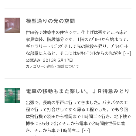
模型通りの光の空間
世田谷で建築中の住宅です。仕上げは残すところ床と
家具塗装、階段部分です。1階のｱﾌﾟﾛｰﾁから始まって、
ギャラリー・ﾘﾋﾞﾝｸﾞそして光の階段を昇り、ﾌﾟﾗｲﾍﾞｰﾄ
な部屋に入ると、そこにはﾊｲｻｲﾄﾞﾗｲﾄからの光が注 […]
公開済み: 2013年5月17日
カテゴリー:
建築・設計について
電車の移動もまた楽しい。ＪＲ特急みどり
出張で、長崎の平戸に行ってきました。バタバタの工
程で行って打合せしてすぐ帰る工程でした。でも今回
は飛行機で羽田から福岡まで1時間半で行き、地下鉄で
博多に35分で出てそこから電車で2時間佐世保に着
き、そこから車で1時間ちょ […]