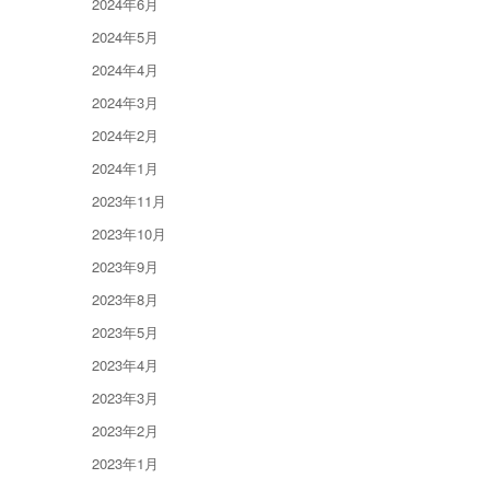
2024年6月
2024年5月
2024年4月
2024年3月
2024年2月
2024年1月
2023年11月
2023年10月
2023年9月
2023年8月
2023年5月
2023年4月
2023年3月
2023年2月
2023年1月