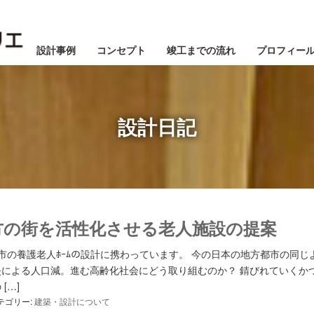
設計事例
コンセプト
竣工までの流れ
プロフィー
設計日記
方の街を活性化させる老人施設の提案
1月
1月
1月
1月
1月
1月
1月
1月
1月
1月
1月
1月
1月
1月
1月
1月
1月
2月
2月
2月
2月
2月
2月
2月
2月
2月
2月
2月
2月
2月
2月
2月
2月
2月
3月
3月
3月
3月
3月
3月
3月
3月
3月
3月
3月
3月
3月
3月
3月
3月
3月
市の養護老人ﾎｰﾑの設計に携わっています。 今の日本の地方都市の同じ
による人口減。進む高齢化社会にどう取り組むのか？ 錆びれていくか
5月
5月
5月
5月
5月
5月
5月
5月
5月
5月
5月
5月
5月
5月
5月
5月
5月
6月
6月
6月
6月
6月
6月
6月
6月
6月
6月
6月
6月
6月
6月
6月
6月
6月
7月
7月
7月
7月
7月
7月
7月
7月
7月
7月
7月
7月
7月
7月
7月
7月
7月
[…]
テゴリー:
建築・設計について