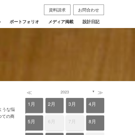
資料請求
お問合わせ
ル
ポートフォリオ
メディア掲載
設計日記
≪
≫
2023
▼
4月
4月
4月
4月
4月
4月
4月
4月
4月
4月
4月
4月
4月
4月
4月
4月
4月
1月
2月
3月
4月
ような悩
つての商
8月
8月
8月
8月
8月
8月
8月
8月
8月
8月
8月
8月
8月
8月
8月
8月
8月
5月
6月
7月
8月