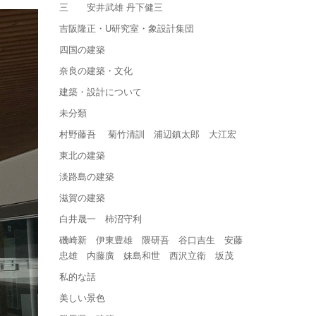
三 安井武雄 丹下健三
吉阪隆正・U研究室・象設計集団
四国の建築
奈良の建築・文化
建築・設計について
未分類
村野藤吾 菊竹清訓 浦辺鎮太郎 大江宏
東北の建築
淡路島の建築
滋賀の建築
白井晟一 柿沼守利
磯崎新 伊東豊雄 隈研吾 谷口吉生 安藤
忠雄 内藤廣 妹島和世 西沢立衛 坂茂
私的な話
美しい景色