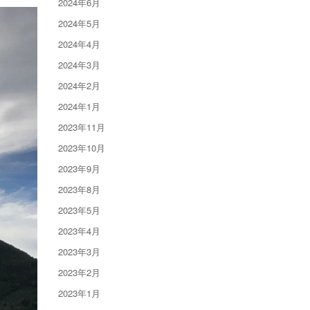
2024年6月
2024年5月
2024年4月
2024年3月
2024年2月
2024年1月
2023年11月
2023年10月
2023年9月
2023年8月
2023年5月
2023年4月
2023年3月
2023年2月
2023年1月