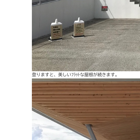
登りますと、美しいﾌﾗｯﾄな屋根が続きます。