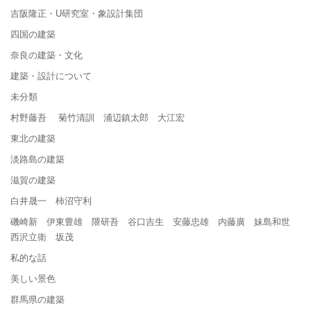
吉阪隆正・U研究室・象設計集団
四国の建築
奈良の建築・文化
建築・設計について
未分類
村野藤吾 菊竹清訓 浦辺鎮太郎 大江宏
東北の建築
淡路島の建築
滋賀の建築
白井晟一 柿沼守利
磯崎新 伊東豊雄 隈研吾 谷口吉生 安藤忠雄 内藤廣 妹島和世
西沢立衛 坂茂
私的な話
美しい景色
群馬県の建築