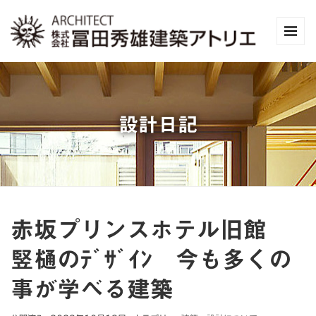
設計日記
赤坂プリンスホテル旧館
竪樋のﾃﾞｻﾞｲﾝ 今も多くの
事が学べる建築