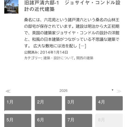
旧諸戸清六邸-1 ジョサイヤ・コンドル設
計の近代建築
桑名には、六花苑という諸戸清六という桑名の山林王
の邸宅が保存されています。建設は明治から大正初期
で、英国の建築家ジョサイヤ・コンドルの設計の洋館
と、和風の日本建築がつながっている不思議な建築で
す。 広大な敷地には池を配し […]
公開済み: 2014年1月14日
カテゴリー:
建築・設計について
,
関西の建築
≪
≫
2026
▼
1月
2月
3月
4月
5月
6月
7月
8月