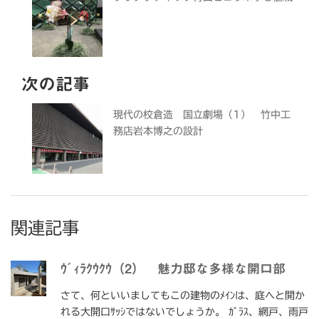
次の記事
現代の校倉造 国立劇場（1） 竹中工
務店岩本博之の設計
関連記事
ｳﾞｨﾗｸｳｸｳ（2） 魅力邸な多様な開口部
さて、何といいましてもこの建物のﾒｲﾝは、庭へと開か
れる大開口ｻｯｼではないでしょうか。 ｶﾞﾗｽ、網戸、雨戸