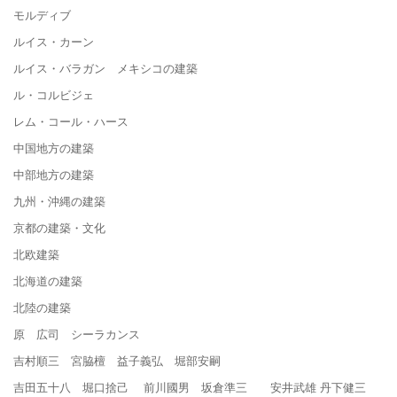
モルディブ
ルイス・カーン
ルイス・バラガン メキシコの建築
ル・コルビジェ
レム・コール・ハース
中国地方の建築
中部地方の建築
九州・沖縄の建築
京都の建築・文化
北欧建築
北海道の建築
北陸の建築
原 広司 シーラカンス
吉村順三 宮脇檀 益子義弘 堀部安嗣
吉田五十八 堀口捨己 前川國男 坂倉準三 安井武雄 丹下健三