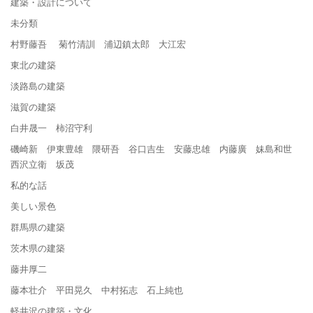
建築・設計について
未分類
村野藤吾 菊竹清訓 浦辺鎮太郎 大江宏
東北の建築
淡路島の建築
滋賀の建築
白井晟一 柿沼守利
磯崎新 伊東豊雄 隈研吾 谷口吉生 安藤忠雄 内藤廣 妹島和世
西沢立衛 坂茂
私的な話
美しい景色
群馬県の建築
茨木県の建築
藤井厚二
藤本壮介 平田晃久 中村拓志 石上純也
軽井沢の建築・文化