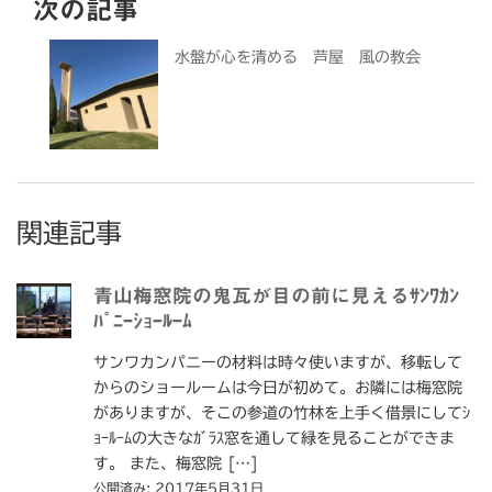
次の記事
水盤が心を清める 芦屋 風の教会
関連記事
青山梅窓院の鬼瓦が目の前に見えるｻﾝﾜｶﾝ
ﾊﾟﾆｰｼｮｰﾙｰﾑ
サンワカンパニーの材料は時々使いますが、移転して
からのショールームは今日が初めて。お隣には梅窓院
がありますが、そこの参道の竹林を上手く借景にしてｼ
ｮｰﾙｰﾑの大きなｶﾞﾗｽ窓を通して緑を見ることができま
す。 また、梅窓院 […]
公開済み: 2017年5月31日