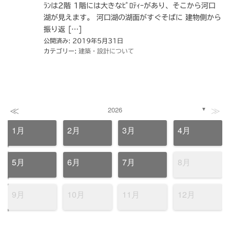
ﾗﾝは2階 1階には大きなﾋﾟﾛﾃｨｰがあり、そこから河口
湖が見えます。 河口湖の湖面がすぐそばに 建物側から
振り返 […]
公開済み: 2019年5月31日
カテゴリー:
建築・設計について
≪
≫
2026
▼
1月
2月
3月
4月
5月
6月
7月
8月
9月
10月
11月
12月