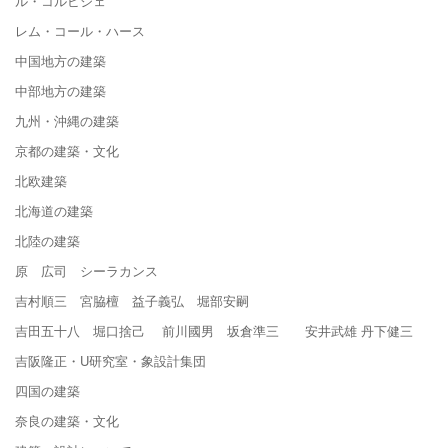
ル・コルビジェ
レム・コール・ハース
中国地方の建築
中部地方の建築
九州・沖縄の建築
京都の建築・文化
北欧建築
北海道の建築
北陸の建築
原 広司 シーラカンス
吉村順三 宮脇檀 益子義弘 堀部安嗣
吉田五十八 堀口捨己 前川國男 坂倉準三 安井武雄 丹下健三
吉阪隆正・U研究室・象設計集団
四国の建築
奈良の建築・文化