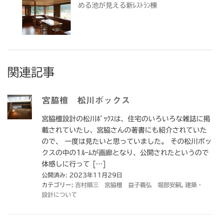
める池が見える新ﾚｽﾄﾗﾝ棟
関連記事
宮脇檀 松川ボックス
宮脇檀設計の松川ﾎﾞｯｸｽは、住宅のいろいろな雑誌に掲
載されていたし、宮脇さんの著書にも紹介されていた
ので、 一度は見たいと思っていました。 その松川ボッ
クスの中の1ﾙｰﾑが画廊となり、公開されたというので
体感しに行って […]
公開済み: 2023年11月29日
カテゴリー:
吉村順三 宮脇檀 益子義弘 堀部安嗣
,
建築・
設計について