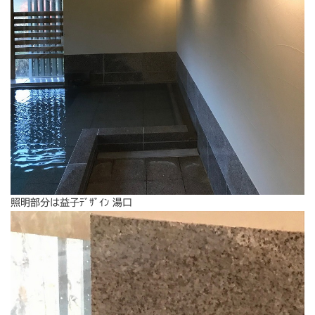
照明部分は益子ﾃﾞｻﾞｲﾝ 湯口