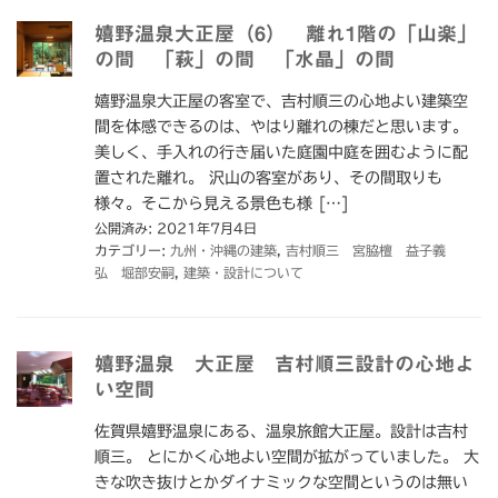
嬉野温泉大正屋（6） 離れ1階の「山楽」
の間 「萩」の間 「水晶」の間
嬉野温泉大正屋の客室で、吉村順三の心地よい建築空
間を体感できるのは、やはり離れの棟だと思います。
美しく、手入れの行き届いた庭園中庭を囲むように配
置された離れ。 沢山の客室があり、その間取りも
様々。そこから見える景色も様 […]
公開済み: 2021年7月4日
カテゴリー:
九州・沖縄の建築
,
吉村順三 宮脇檀 益子義
弘 堀部安嗣
,
建築・設計について
嬉野温泉 大正屋 吉村順三設計の心地よ
い空間
佐賀県嬉野温泉にある、温泉旅館大正屋。設計は吉村
順三。 とにかく心地よい空間が拡がっていました。 大
きな吹き抜けとかダイナミックな空間というのは無い