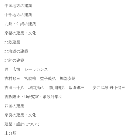
中国地方の建築
中部地方の建築
九州・沖縄の建築
京都の建築・文化
北欧建築
北海道の建築
北陸の建築
原 広司 シーラカンス
吉村順三 宮脇檀 益子義弘 堀部安嗣
吉田五十八 堀口捨己 前川國男 坂倉準三 安井武雄 丹下健三
吉阪隆正・U研究室・象設計集団
四国の建築
奈良の建築・文化
建築・設計について
未分類