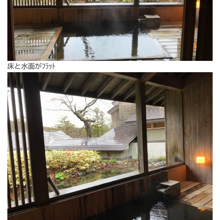
床と水面がﾌﾗｯﾄ