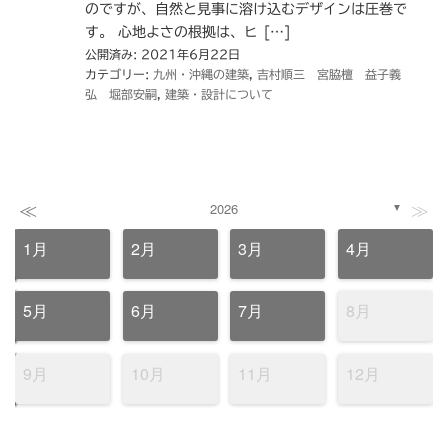
のですが、自然と見事に溶け込むデザインは圧巻で
す。 心地よさの根拠は、ヒ […]
公開済み: 2021年6月22日
カテゴリー:
九州・沖縄の建築
,
吉村順三 宮脇檀 益子義
弘 堀部安嗣
,
建築・設計について
≪
≫
2026
▼
1月
2月
3月
4月
5月
6月
7月
8月
9月
10月
11月
12月