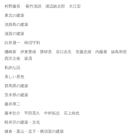
村野藤吾 菊竹清訓 浦辺鎮太郎 大江宏
東北の建築
淡路島の建築
滋賀の建築
白井晟一 柿沼守利
磯崎新 伊東豊雄 隈研吾 谷口吉生 安藤忠雄 内藤廣 妹島和世
西沢立衛 坂茂
私的な話
美しい景色
群馬県の建築
茨木県の建築
藤井厚二
藤本壮介 平田晃久 中村拓志 石上純也
軽井沢の建築・文化
鎌倉・葉山・逗子・横須賀の建築