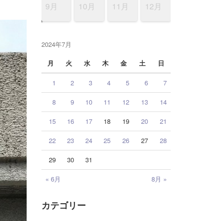
12月
12月
12月
12月
12月
12月
12月
12月
12月
12月
12月
12月
12月
12月
12月
12月
12月
9月
10月
11月
12月
2024年7月
月
火
水
木
金
土
日
1
2
3
4
5
6
7
8
9
10
11
12
13
14
15
16
17
18
19
20
21
22
23
24
25
26
27
28
29
30
31
« 6月
8月 »
カテゴリー