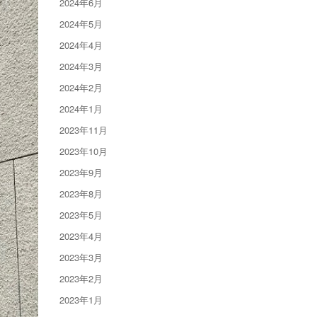
2024年6月
2024年5月
2024年4月
2024年3月
2024年2月
2024年1月
2023年11月
2023年10月
2023年9月
2023年8月
2023年5月
2023年4月
2023年3月
2023年2月
2023年1月