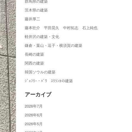
群馬県の建築
茨木県の建築
藤井厚二
藤本壮介 平田晃久 中村拓志 石上純也
軽井沢の建築・文化
鎌倉・葉山・逗子・横須賀の建築
長崎の建築
関西の建築
韓国ソウルの建築
ｼﾞｪﾌﾘｰ・ﾊﾞﾜ ｽﾘﾗﾝｶの建築
アーカイブ
2026年7月
2026年6月
2026年5月