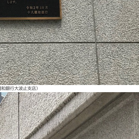
親和銀行大波止支店）