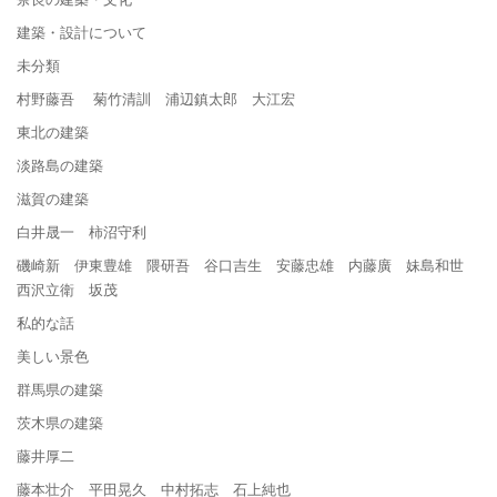
建築・設計について
未分類
村野藤吾 菊竹清訓 浦辺鎮太郎 大江宏
東北の建築
淡路島の建築
滋賀の建築
白井晟一 柿沼守利
磯崎新 伊東豊雄 隈研吾 谷口吉生 安藤忠雄 内藤廣 妹島和世
西沢立衛 坂茂
私的な話
美しい景色
群馬県の建築
茨木県の建築
藤井厚二
藤本壮介 平田晃久 中村拓志 石上純也