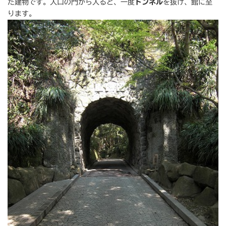
た建物です。入口の門から入ると、一度
トンネル
を抜け、館に至
ります。