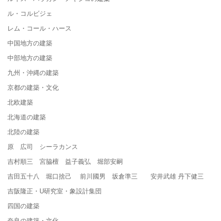
ル・コルビジェ
レム・コール・ハース
中国地方の建築
中部地方の建築
九州・沖縄の建築
京都の建築・文化
北欧建築
北海道の建築
北陸の建築
原 広司 シーラカンス
吉村順三 宮脇檀 益子義弘 堀部安嗣
吉田五十八 堀口捨己 前川國男 坂倉準三 安井武雄 丹下健三
吉阪隆正・U研究室・象設計集団
四国の建築
奈良の建築・文化