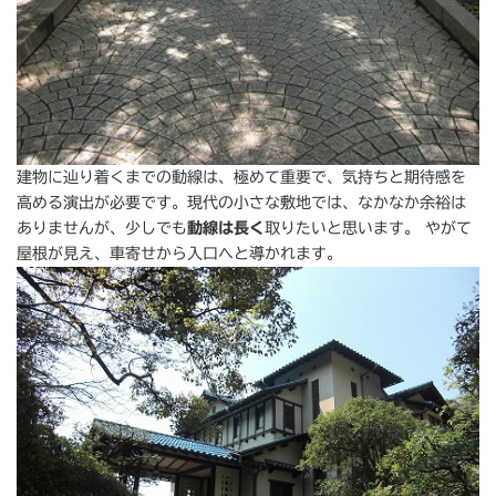
建物に辿り着くまでの動線は、極めて重要で、気持ちと期待感を
高める演出が必要です。現代の小さな敷地では、なかなか余裕は
ありませんが、少しでも
動線は長く
取りたいと思います。 やがて
屋根が見え、車寄せから入口へと導かれます。