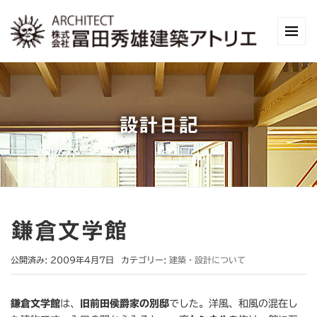
設計日記
鎌倉文学館
公開済み: 2009年4月7日
カテゴリー:
建築・設計について
鎌倉文学館
は、
旧前田侯爵家の別邸
でした。洋風、和風の混在し