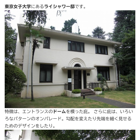
東京女子大学
にある
ライシャワー邸
です。
特徴は、エントランスの
ドーム
を模った庇。 さらに庇は、いろい
ろなパターンのオンパレード。勾配を変えたり先端を細く見せる
ためのデザインをしたり。