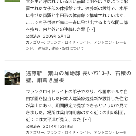
大芝生と呼ばれている広い前庭に羽を広げたように配
置された女子部の体操館です。遠藤新の設計で、水平
に伸びた両翼と半円形の体育館で構成されています。
ここでも子供達が庭に一斉に飛び出せるような開口部
を持ち、内と外との連続した繋 […]
公開済み: 2009年6月1日
カテゴリー:
フランク・ロイド・ライト、アントニン・レーモ
ンド、 遠藤新
,
建築・設計について
遠藤新 葉山の加地邸 長いｱﾌﾟﾛｰﾁ、石積の
壁、銅葺き屋根
フランクロイドライトの弟子であり、帝国ホテルや自
由学園を担当した日本人建築家遠藤新が設計した住宅
が葉山にあり、期間限定で見学できるというので見て
きました。場所は葉山御用邸のすぐ近くの山の斜面。
近くには太平洋が見え、また […]
公開済み: 2014年12月9日
カテゴリー:
フランク・ロイド・ライト、アントニン・レーモ