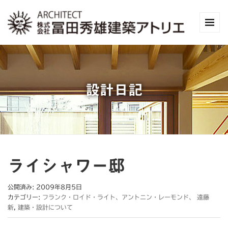
設計日記
ライシャワー邸
公開済み: 2009年8月5日
カテゴリー:
フランク・ロイド・ライト、アントニン・レーモンド、 遠藤
新
,
建築・設計について