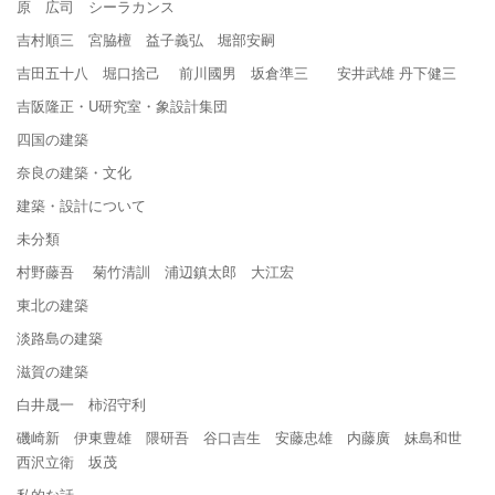
原 広司 シーラカンス
吉村順三 宮脇檀 益子義弘 堀部安嗣
吉田五十八 堀口捨己 前川國男 坂倉準三 安井武雄 丹下健三
吉阪隆正・U研究室・象設計集団
四国の建築
奈良の建築・文化
建築・設計について
未分類
村野藤吾 菊竹清訓 浦辺鎮太郎 大江宏
東北の建築
淡路島の建築
滋賀の建築
白井晟一 柿沼守利
磯崎新 伊東豊雄 隈研吾 谷口吉生 安藤忠雄 内藤廣 妹島和世
西沢立衛 坂茂
私的な話