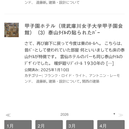
ンド、 遠藤新
,
建築・設計について
甲子園ホテル（現武庫川女子大学甲子園会
館）（3）泰山ﾀｲﾙの貼られたﾊﾞｰ
さて、再び廊下に戻って今度は東のﾎｰﾙへ。 こちらは、
昔ﾊﾞｰとして使われていた部屋 何といいましても床の泰
山ﾀｲﾙが特徴です。 雲仙ホテルのバーも同じ泰山ﾀｲﾙの
ﾃﾞｻﾞｲﾝでした。 暖炉廻りﾃﾞｨﾃｰﾙ 1930年の […]
公開済み: 2025年1月10日
カテゴリー:
フランク・ロイド・ライト、アントニン・レーモ
ンド、 遠藤新
,
建築・設計について
,
関西の建築
≪
≫
2026
▼
1月
2月
3月
4月