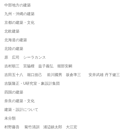
中部地方の建築
九州・沖縄の建築
京都の建築・文化
北欧建築
北海道の建築
北陸の建築
原 広司 シーラカンス
吉村順三 宮脇檀 益子義弘 堀部安嗣
吉田五十八 堀口捨己 前川國男 坂倉準三 安井武雄 丹下健三
吉阪隆正・U研究室・象設計集団
四国の建築
奈良の建築・文化
建築・設計について
未分類
村野藤吾 菊竹清訓 浦辺鎮太郎 大江宏