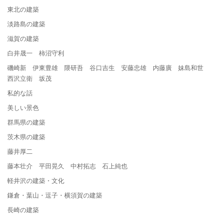
東北の建築
淡路島の建築
滋賀の建築
白井晟一 柿沼守利
磯崎新 伊東豊雄 隈研吾 谷口吉生 安藤忠雄 内藤廣 妹島和世
西沢立衛 坂茂
私的な話
美しい景色
群馬県の建築
茨木県の建築
藤井厚二
藤本壮介 平田晃久 中村拓志 石上純也
軽井沢の建築・文化
鎌倉・葉山・逗子・横須賀の建築
長崎の建築