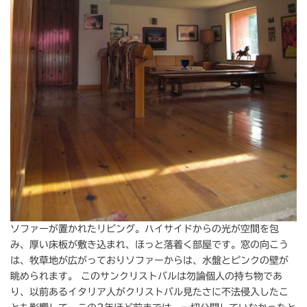
ソファーが置かれたリビング。ハイサイドからの光が空間を包
み、厚い床板が敷き込まれ、ほっと落着く部屋です。窓の向こう
は、牧草地が広がっておりソファーからは、水盤とピンクの壁が
眺められます。 このサンクリストバルは勿論個人の持ち物であ
り、以前あるイタリア人がクリストバル見たさに不法侵入したこ