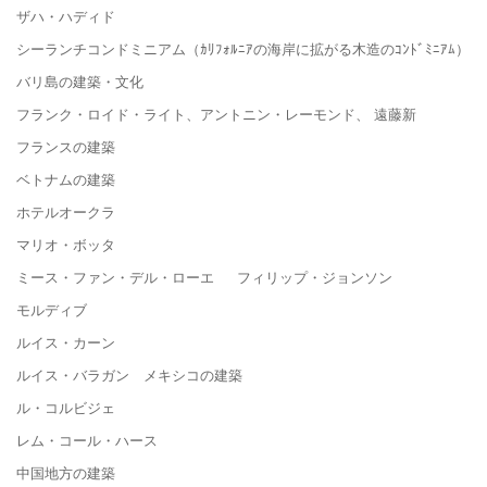
ザハ・ハディド
シーランチコンドミニアム（ｶﾘﾌｫﾙﾆｱの海岸に拡がる木造のｺﾝﾄﾞﾐﾆｱﾑ）
バリ島の建築・文化
フランク・ロイド・ライト、アントニン・レーモンド、 遠藤新
フランスの建築
ベトナムの建築
ホテルオークラ
マリオ・ボッタ
ミース・ファン・デル・ローエ フィリップ・ジョンソン
モルディブ
ルイス・カーン
ルイス・バラガン メキシコの建築
ル・コルビジェ
レム・コール・ハース
中国地方の建築