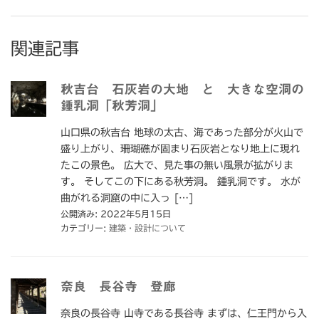
関連記事
秋吉台 石灰岩の大地 と 大きな空洞の
鍾乳洞「秋芳洞」
山口県の秋吉台 地球の太古、海であった部分が火山で
盛り上がり、珊瑚礁が固まり石灰岩となり地上に現れ
たこの景色。 広大で、見た事の無い風景が拡がりま
す。 そしてこの下にある秋芳洞。 鍾乳洞です。 水が
曲がれる洞窟の中に入っ […]
公開済み: 2022年5月15日
カテゴリー:
建築・設計について
奈良 長谷寺 登廊
奈良の長谷寺 山寺である長谷寺 まずは、仁王門から入