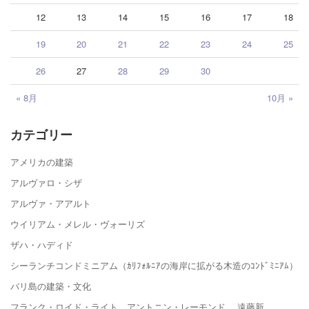
12
13
14
15
16
17
18
19
20
21
22
23
24
25
26
27
28
29
30
« 8月
10月 »
カテゴリー
アメリカの建築
アルヴァロ・シザ
アルヴァ・アアルト
ウイリアム・メレル・ヴォーリズ
ザハ・ハディド
シーランチコンドミニアム（ｶﾘﾌｫﾙﾆｱの海岸に拡がる木造のｺﾝﾄﾞﾐﾆｱﾑ）
バリ島の建築・文化
フランク・ロイド・ライト、アントニン・レーモンド、 遠藤新