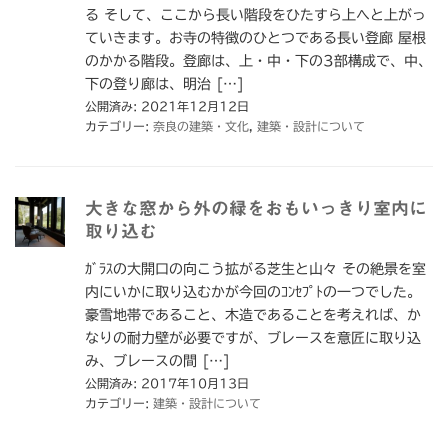
る そして、ここから長い階段をひたすら上へと上がっ
ていきます。お寺の特徴のひとつである長い登廊 屋根
のかかる階段。登廊は、上・中・下の3部構成で、中、
下の登り廊は、明治 […]
公開済み: 2021年12月12日
カテゴリー:
奈良の建築・文化
,
建築・設計について
大きな窓から外の緑をおもいっきり室内に
取り込む
ｶﾞﾗｽの大開口の向こう拡がる芝生と山々 その絶景を室
内にいかに取り込むかが今回のｺﾝｾﾌﾟﾄの一つでした。
豪雪地帯であること、木造であることを考えれば、か
なりの耐力壁が必要ですが、ブレースを意匠に取り込
み、ブレースの間 […]
公開済み: 2017年10月13日
カテゴリー:
建築・設計について