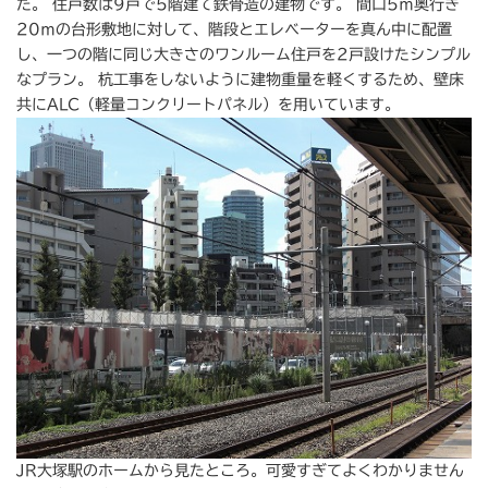
た。 住戸数は9戸で5階建て鉄骨造の建物です。 間口5ｍ奥行き
20ｍの台形敷地に対して、階段とエレベーターを真ん中に配置
し、一つの階に同じ大きさのワンルーム住戸を2戸設けたシンプル
なプラン。 杭工事をしないように建物重量を軽くするため、壁床
共にALC（軽量コンクリートパネル）を用いています。
JR大塚駅のホームから見たところ。可愛すぎてよくわかりません