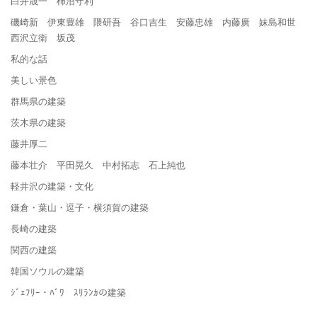
白井晟一 柿沼守利
磯崎新 伊東豊雄 隈研吾 谷口吉生 安藤忠雄 内藤廣 妹島和世
西沢立衛 坂茂
私的な話
美しい景色
群馬県の建築
茨木県の建築
藤井厚二
藤本壮介 平田晃久 中村拓志 石上純也
軽井沢の建築・文化
鎌倉・葉山・逗子・横須賀の建築
長崎の建築
関西の建築
韓国ソウルの建築
ｼﾞｪﾌﾘｰ・ﾊﾞﾜ ｽﾘﾗﾝｶの建築