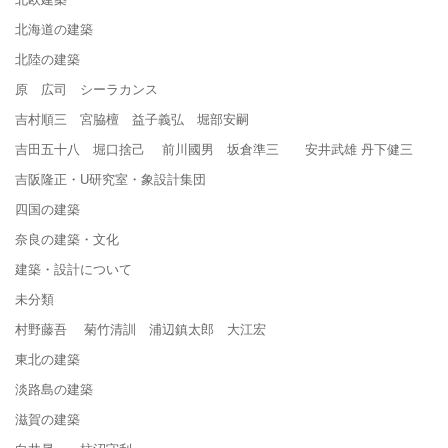
北海道の建築
北陸の建築
原 広司 シーラカンス
吉村順三 宮脇檀 益子義弘 堀部安嗣
吉田五十八 堀口捨己 前川國男 坂倉準三 安井武雄 丹下健三
吉阪隆正・U研究室・象設計集団
四国の建築
奈良の建築・文化
建築・設計について
未分類
村野藤吾 菊竹清訓 浦辺鎮太郎 大江宏
東北の建築
淡路島の建築
滋賀の建築