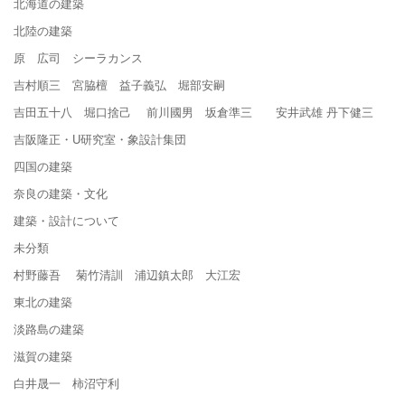
北海道の建築
北陸の建築
原 広司 シーラカンス
吉村順三 宮脇檀 益子義弘 堀部安嗣
吉田五十八 堀口捨己 前川國男 坂倉準三 安井武雄 丹下健三
吉阪隆正・U研究室・象設計集団
四国の建築
奈良の建築・文化
建築・設計について
未分類
村野藤吾 菊竹清訓 浦辺鎮太郎 大江宏
東北の建築
淡路島の建築
滋賀の建築
白井晟一 柿沼守利