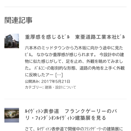
関連記事
重厚感を感じるﾋﾞﾙ 東亜道路工業本社ﾋﾞﾙ
六本木のミッドタウンから乃木坂に向かう途中に見た
ﾋﾞﾙ。 なかなか重厚感が感じられます。 今設計中の建
物に似た感じがして、足を止め、外観を眺めてみまし
た。 ﾊﾞﾙｺﾆｰの彫刻的な形態、道路の角地を上手く外観
に反映したアー […]
公開済み: 2017年5月21日
カテゴリー:
建築・設計について
ﾙｲｳﾞｨﾄﾝ表参道 フランクゲーリーのパ
リ・ﾌｫﾝﾀﾞｼｵﾝﾙｲｳﾞｨﾄﾝ建築展を見る
さて、ﾙｲｳﾞｨﾄﾝ表参道で開催中のﾌﾗﾝｸｹﾞｰﾘｰの建築展に