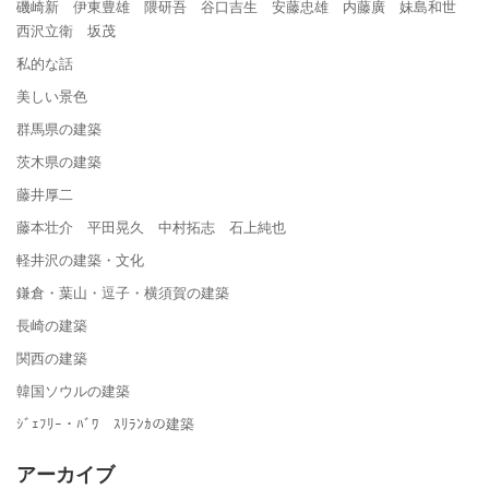
磯崎新 伊東豊雄 隈研吾 谷口吉生 安藤忠雄 内藤廣 妹島和世
西沢立衛 坂茂
私的な話
美しい景色
群馬県の建築
茨木県の建築
藤井厚二
藤本壮介 平田晃久 中村拓志 石上純也
軽井沢の建築・文化
鎌倉・葉山・逗子・横須賀の建築
長崎の建築
関西の建築
韓国ソウルの建築
ｼﾞｪﾌﾘｰ・ﾊﾞﾜ ｽﾘﾗﾝｶの建築
アーカイブ