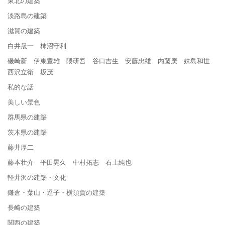
東北の建築
淡路島の建築
滋賀の建築
白井晟一 柿沼守利
磯崎新 伊東豊雄 隈研吾 谷口吉生 安藤忠雄 内藤廣 妹島和世
西沢立衛 坂茂
私的な話
美しい景色
群馬県の建築
茨木県の建築
藤井厚二
藤本壮介 平田晃久 中村拓志 石上純也
軽井沢の建築・文化
鎌倉・葉山・逗子・横須賀の建築
長崎の建築
関西の建築