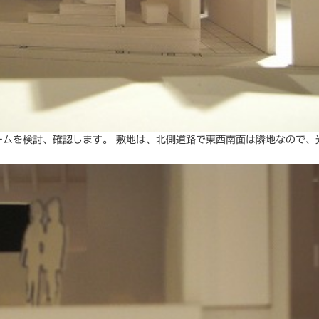
ームを検討、確認します。 敷地は、北側道路で東西南面は隣地なので、