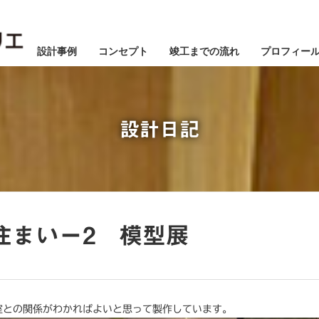
設計事例
コンセプト
竣工までの流れ
プロフィー
設計日記
住まいー2 模型展
1月
1月
1月
1月
1月
1月
1月
1月
1月
1月
1月
1月
1月
1月
1月
1月
1月
2月
2月
2月
2月
2月
2月
2月
2月
2月
2月
2月
2月
2月
2月
2月
2月
2月
3月
3月
3月
3月
3月
3月
3月
3月
3月
3月
3月
3月
3月
3月
3月
3月
3月
5月
5月
5月
5月
5月
5月
5月
5月
5月
5月
5月
5月
5月
5月
5月
5月
5月
6月
6月
6月
6月
6月
6月
6月
6月
6月
6月
6月
6月
6月
6月
6月
6月
6月
7月
7月
7月
7月
7月
7月
7月
7月
7月
7月
7月
7月
7月
7月
7月
7月
7月
室との関係がわかればよいと思って製作しています。