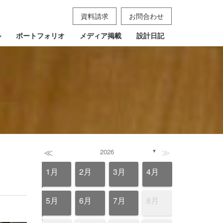
資料請求
お問合わせ
ル
ポートフォリオ
メディア掲載
設計日記
≪
≫
2026
▼
4月
4月
4月
4月
4月
4月
4月
4月
4月
4月
4月
4月
4月
4月
4月
4月
4月
1月
2月
3月
4月
8月
8月
8月
8月
8月
8月
8月
8月
8月
8月
8月
8月
8月
8月
8月
8月
8月
5月
6月
7月
8月