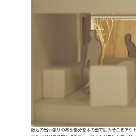
敷地の出っ張りのある部分を木の壁で囲みそこをアウ