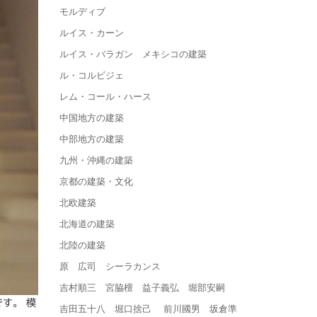
モルディブ
ルイス・カーン
ルイス・バラガン メキシコの建築
ル・コルビジェ
レム・コール・ハース
中国地方の建築
中部地方の建築
九州・沖縄の建築
京都の建築・文化
北欧建築
北海道の建築
北陸の建築
原 広司 シーラカンス
吉村順三 宮脇檀 益子義弘 堀部安嗣
す。 模
吉田五十八 堀口捨己 前川國男 坂倉準