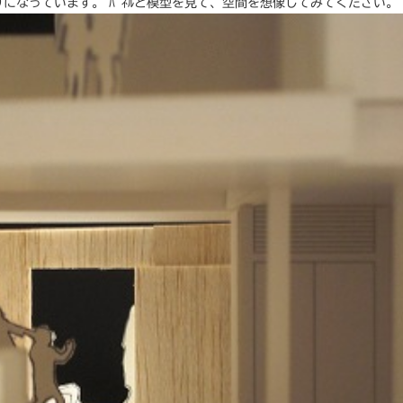
になっています。 ﾊﾟﾈﾙと模型を見て、空間を想像してみてください。