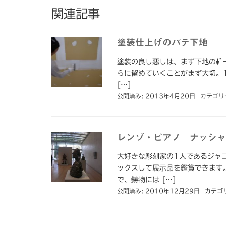
関連記事
塗装仕上げのパテ下地
塗装の良し悪しは、まず下地のﾎﾞｰ
らに留めていくことがまず大切。1
[…]
公開済み: 2013年4月20日
カテゴリ
レンゾ・ピアノ ナッシャ
大好きな彫刻家の1人であるジャ
ックスして展示品を鑑賞できます
で、鋳物には […]
公開済み: 2010年12月29日
カテゴ