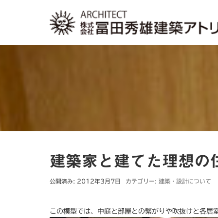
建築家と建てた理想の
公開済み: 2012年3月7日
カテゴリー:
建築・設計について
この模型では、中庭と部屋との繫がりや吹抜けと各居