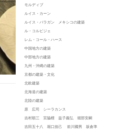
モルディブ
ルイス・カーン
ルイス・バラガン メキシコの建築
ル・コルビジェ
レム・コール・ハース
中国地方の建築
中部地方の建築
九州・沖縄の建築
京都の建築・文化
北欧建築
北海道の建築
北陸の建築
原 広司 シーラカンス
吉村順三 宮脇檀 益子義弘 堀部安嗣
吉田五十八 堀口捨己 前川國男 坂倉準