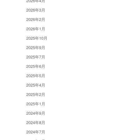
2026年4月
2026年3月
2026年2月
2026年1月
2025年10月
2025年9月
2025年7月
2025年6月
2025年5月
2025年4月
2025年2月
2025年1月
2024年9月
2024年8月
2024年7月