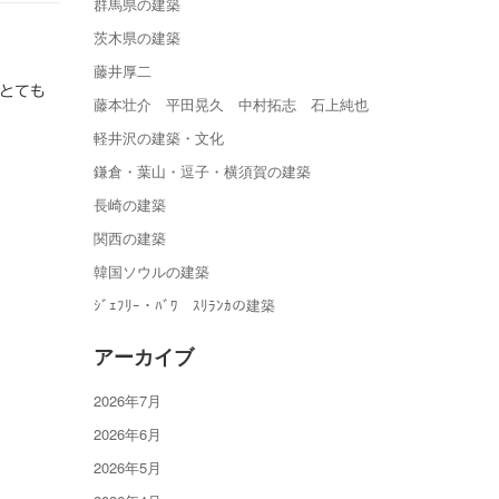
群馬県の建築
茨木県の建築
藤井厚二
とても
藤本壮介 平田晃久 中村拓志 石上純也
軽井沢の建築・文化
鎌倉・葉山・逗子・横須賀の建築
長崎の建築
関西の建築
韓国ソウルの建築
ｼﾞｪﾌﾘｰ・ﾊﾞﾜ ｽﾘﾗﾝｶの建築
アーカイブ
2026年7月
2026年6月
2026年5月