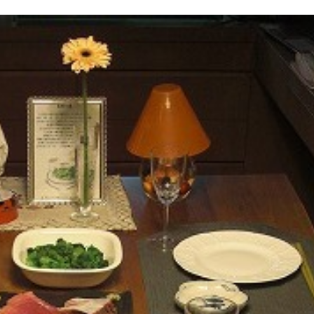
9月
9月
9月
9月
9月
9月
9月
9月
9月
9月
9月
9月
9月
9月
9月
9月
9月
10月
10月
10月
10月
10月
10月
10月
10月
10月
10月
10月
10月
10月
10月
10月
10月
10月
11月
11月
11月
11月
11月
11月
11月
11月
11月
11月
11月
11月
11月
11月
11月
11月
11月