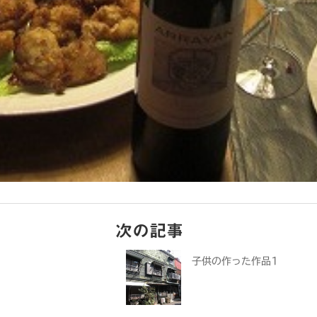
次の記事
子供の作った作品1