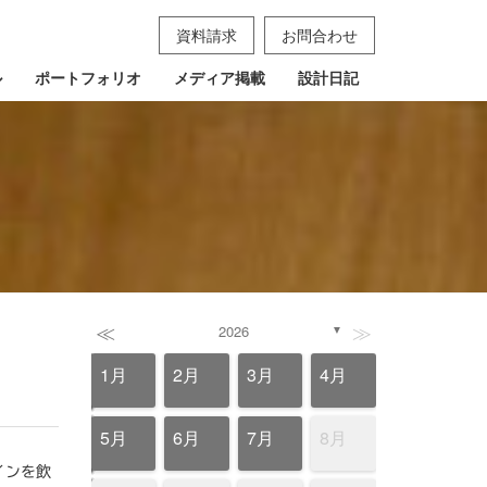
資料請求
お問合わせ
ル
ポートフォリオ
メディア掲載
設計日記
≪
≫
2026
▼
4月
4月
4月
4月
4月
4月
4月
4月
4月
4月
4月
4月
4月
4月
4月
4月
4月
1月
2月
3月
4月
8月
8月
8月
8月
8月
8月
8月
8月
8月
8月
8月
8月
8月
8月
8月
8月
8月
5月
6月
7月
8月
インを飲