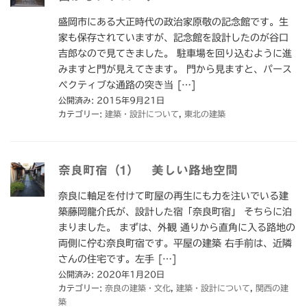
盛岡市にある大正時代の政治家原敬の記念館です。生
家も保存されていますが、記念館を設計したのが谷口
吉郎なので見てきました。 駐車場を回り込むように進
みますと門が見えてきます。 門から見ますと、パース
ペクティブな通路の突き当 […]
公開済み: 2015年9月21日
カテゴリー:
建築・設計について
,
東北の建築
奈良町宿（1） 美しい路地空間
奈良に軸足を付けて町屋の再生にも力を注いでいる建
築藤岡龍介氏が、設計した宿「奈良町宿」 そちらに泊
まりました。 まずは、外観 通りから直角に入る路地の
両側に佇む奈良町宿です。平屋の建築 右手前は、近隣
さんの住宅です。左手 […]
公開済み: 2020年1月20日
カテゴリー:
奈良の建築・文化
,
建築・設計について
,
関西の建
築