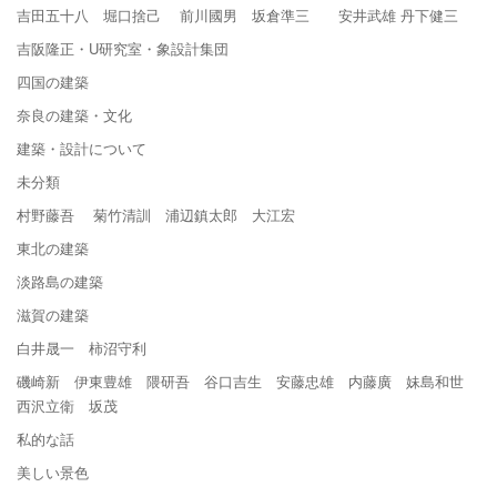
吉田五十八 堀口捨己 前川國男 坂倉準三 安井武雄 丹下健三
吉阪隆正・U研究室・象設計集団
四国の建築
奈良の建築・文化
建築・設計について
未分類
村野藤吾 菊竹清訓 浦辺鎮太郎 大江宏
東北の建築
淡路島の建築
滋賀の建築
白井晟一 柿沼守利
磯崎新 伊東豊雄 隈研吾 谷口吉生 安藤忠雄 内藤廣 妹島和世
西沢立衛 坂茂
私的な話
美しい景色