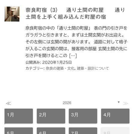
奈良町宿（3） 通り土間の町屋 通り
土間を上手く組み込んだ町屋の宿
奈良町宿の中の「通り土間の町屋」 表の門の引き戸を
ガラガラと引きますと、まずは土間玄関がお出迎え。
その左側には玄関の間があります。 道路に対して格子
が入るこの玄関の間は、接客用の部屋 玄関土間の先に
引き戸を開けるとこの […]
公開済み: 2020年1月25日
カテゴリー:
奈良の建築・文化
,
建築・設計について
≪
≫
2026
▼
1月
2月
3月
4月
5月
6月
7月
8月