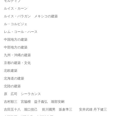
モルディブ
ルイス・カーン
ルイス・バラガン メキシコの建築
ル・コルビジェ
レム・コール・ハース
中国地方の建築
中部地方の建築
九州・沖縄の建築
京都の建築・文化
北欧建築
北海道の建築
北陸の建築
原 広司 シーラカンス
吉村順三 宮脇檀 益子義弘 堀部安嗣
吉田五十八 堀口捨己 前川國男 坂倉準三 安井武雄 丹下健三