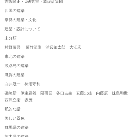
吉阪隆正・U研究室・象設計集団
四国の建築
奈良の建築・文化
建築・設計について
未分類
村野藤吾 菊竹清訓 浦辺鎮太郎 大江宏
東北の建築
淡路島の建築
滋賀の建築
白井晟一 柿沼守利
磯崎新 伊東豊雄 隈研吾 谷口吉生 安藤忠雄 内藤廣 妹島和世
西沢立衛 坂茂
私的な話
美しい景色
群馬県の建築
茨木県の建築