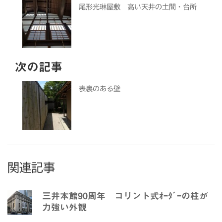
尾形光琳屋敷 高い天井の土間・台所
次の記事
表裏のある壁
関連記事
三井本館90周年 コリント式ｵｰﾀﾞｰの柱が
力強い外観