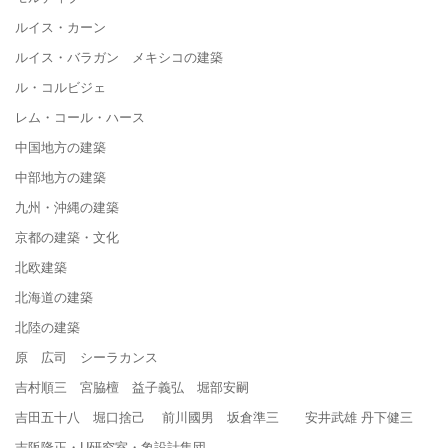
ルイス・カーン
ルイス・バラガン メキシコの建築
ル・コルビジェ
レム・コール・ハース
中国地方の建築
中部地方の建築
九州・沖縄の建築
京都の建築・文化
北欧建築
北海道の建築
北陸の建築
原 広司 シーラカンス
吉村順三 宮脇檀 益子義弘 堀部安嗣
吉田五十八 堀口捨己 前川國男 坂倉準三 安井武雄 丹下健三
吉阪隆正・U研究室・象設計集団