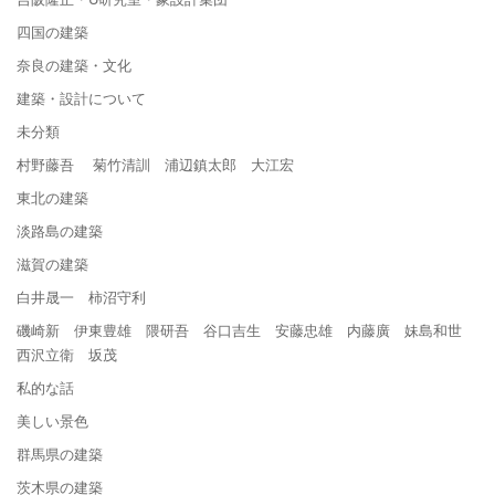
四国の建築
奈良の建築・文化
建築・設計について
未分類
村野藤吾 菊竹清訓 浦辺鎮太郎 大江宏
東北の建築
淡路島の建築
滋賀の建築
白井晟一 柿沼守利
磯崎新 伊東豊雄 隈研吾 谷口吉生 安藤忠雄 内藤廣 妹島和世
西沢立衛 坂茂
私的な話
美しい景色
群馬県の建築
茨木県の建築