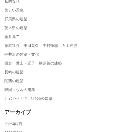
私的な話
美しい景色
群馬県の建築
茨木県の建築
藤井厚二
藤本壮介 平田晃久 中村拓志 石上純也
軽井沢の建築・文化
鎌倉・葉山・逗子・横須賀の建築
長崎の建築
関西の建築
韓国ソウルの建築
ｼﾞｪﾌﾘｰ・ﾊﾞﾜ ｽﾘﾗﾝｶの建築
アーカイブ
2026年7月