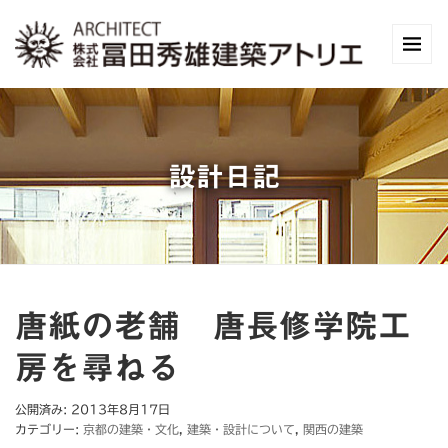
設計日記
唐紙の老舗 唐長修学院工
房を尋ねる
公開済み: 2013年8月17日
カテゴリー:
京都の建築・文化
,
建築・設計について
,
関西の建築