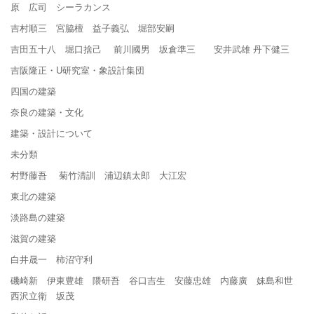
原 広司 シーラカンス
吉村順三 宮脇檀 益子義弘 堀部安嗣
吉田五十八 堀口捨己 前川國男 坂倉準三 安井武雄 丹下健三
吉阪隆正・U研究室・象設計集団
四国の建築
奈良の建築・文化
建築・設計について
未分類
村野藤吾 菊竹清訓 浦辺鎮太郎 大江宏
東北の建築
淡路島の建築
滋賀の建築
白井晟一 柿沼守利
磯崎新 伊東豊雄 隈研吾 谷口吉生 安藤忠雄 内藤廣 妹島和世
西沢立衛 坂茂