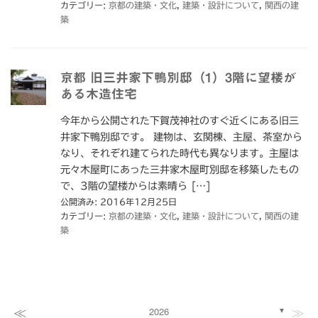
カテゴリー:
京都の建築・文化
,
建築・設計について
,
関西の建
築
京都 旧三井家下鴨別邸（1）3階に望楼が
ある木造住宅
今年から公開された下賀茂神社のすぐ近くにある旧三
井家下鴨別邸です。 建物は、玄関棟、主屋、茶室から
なり、それぞれ建てられた時代も異なります。主屋は
元々木屋町にあった三井家木屋町別邸を移築したもの
で、3階の望楼からは素晴ら […]
公開済み: 2016年12月25日
カテゴリー:
京都の建築・文化
,
建築・設計について
,
関西の建
築
≪
≫
2026
▼