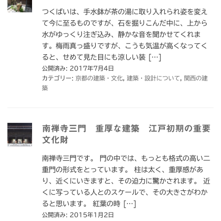
つくばいは、手水鉢が茶の湯に取り入れられ姿を変え
て今に至るものですが、石を掘りこんだ中に、上から
水がゆっくり注ぎ込み、静かな音を聞かせてくれま
す。梅雨真っ盛りですが、こうも気温が高くなってく
ると、せめて見た目にも涼しい装 […]
公開済み: 2017年7月4日
カテゴリー:
京都の建築・文化
,
建築・設計について
,
関西の建
築
南禅寺三門 重厚な建築 江戸初期の重要
文化財
南禅寺三門です。 門の中では、もっとも格式の高い二
重門の形式をとっています。 柱は太く、重厚感があ
り、近くにいきますと、その迫力に驚かされます。 近
くに写っている人とのスケールで、その大きさがわか
ると思います。 紅葉の時 […]
公開済み: 2015年1月2日