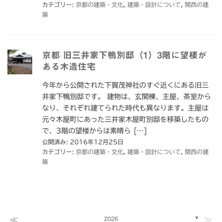
カテゴリー:
京都の建築・文化
,
建築・設計について
,
関西の建
築
京都 旧三井家下鴨別邸（1）3階に望楼が
ある木造住宅
今年から公開された下賀茂神社のすぐ近くにある旧三
井家下鴨別邸です。 建物は、玄関棟、主屋、茶室から
なり、それぞれ建てられた時代も異なります。主屋は
元々木屋町にあった三井家木屋町別邸を移築したもの
で、3階の望楼からは素晴ら […]
公開済み: 2016年12月25日
カテゴリー:
京都の建築・文化
,
建築・設計について
,
関西の建
築
≪
≫
2026
▼