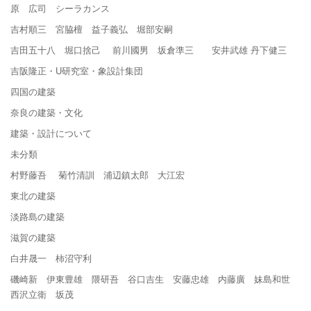
原 広司 シーラカンス
吉村順三 宮脇檀 益子義弘 堀部安嗣
吉田五十八 堀口捨己 前川國男 坂倉準三 安井武雄 丹下健三
吉阪隆正・U研究室・象設計集団
四国の建築
奈良の建築・文化
建築・設計について
未分類
村野藤吾 菊竹清訓 浦辺鎮太郎 大江宏
東北の建築
淡路島の建築
滋賀の建築
白井晟一 柿沼守利
磯崎新 伊東豊雄 隈研吾 谷口吉生 安藤忠雄 内藤廣 妹島和世
西沢立衛 坂茂