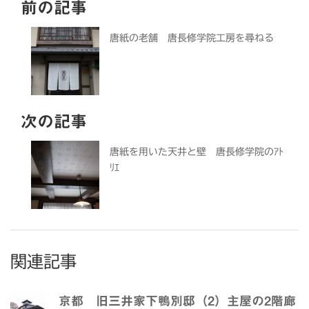
前の記事
唐紙の老舗 唐長修学院工房を尋ねる
次の記事
唐紙を用いた天井と壁 唐長修学院のｱﾄ
ﾘｴ
関連記事
京都 旧三井家下鴨別邸（2）主屋の2階廊