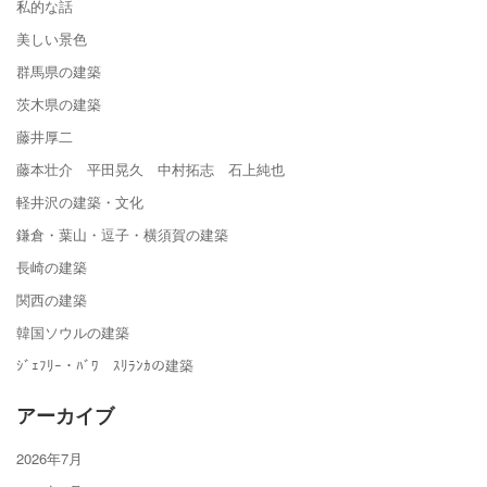
私的な話
美しい景色
群馬県の建築
茨木県の建築
藤井厚二
藤本壮介 平田晃久 中村拓志 石上純也
軽井沢の建築・文化
鎌倉・葉山・逗子・横須賀の建築
長崎の建築
関西の建築
韓国ソウルの建築
ｼﾞｪﾌﾘｰ・ﾊﾞﾜ ｽﾘﾗﾝｶの建築
アーカイブ
2026年7月