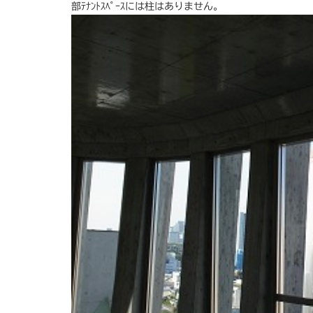
部ﾃﾅﾝﾄｽﾍﾟｰｽには柱はありません。