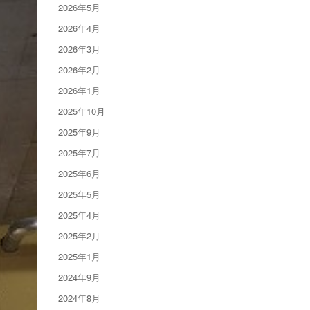
2026年5月
2026年4月
2026年3月
2026年2月
2026年1月
2025年10月
2025年9月
2025年7月
2025年6月
2025年5月
2025年4月
2025年2月
2025年1月
2024年9月
2024年8月