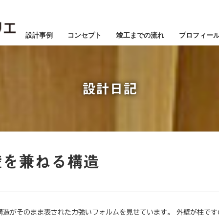
設計事例
コンセプト
竣工までの流れ
プロフィー
設計日記
外壁を兼ねる構造
1月
1月
1月
1月
1月
1月
1月
1月
1月
1月
1月
1月
1月
1月
1月
1月
1月
2月
2月
2月
2月
2月
2月
2月
2月
2月
2月
2月
2月
2月
2月
2月
2月
2月
3月
3月
3月
3月
3月
3月
3月
3月
3月
3月
3月
3月
3月
3月
3月
3月
3月
5月
5月
5月
5月
5月
5月
5月
5月
5月
5月
5月
5月
5月
5月
5月
5月
5月
6月
6月
6月
6月
6月
6月
6月
6月
6月
6月
6月
6月
6月
6月
6月
6月
6月
7月
7月
7月
7月
7月
7月
7月
7月
7月
7月
7月
7月
7月
7月
7月
7月
7月
、構造がそのまま表された力強いフォルムを見せています。 外壁が柱で