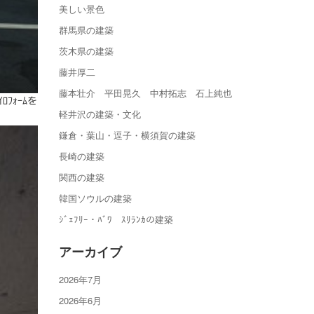
美しい景色
群馬県の建築
茨木県の建築
藤井厚二
藤本壮介 平田晃久 中村拓志 石上純也
ﾌｫｰﾑを
軽井沢の建築・文化
鎌倉・葉山・逗子・横須賀の建築
長崎の建築
関西の建築
韓国ソウルの建築
ｼﾞｪﾌﾘｰ・ﾊﾞﾜ ｽﾘﾗﾝｶの建築
アーカイブ
2026年7月
2026年6月