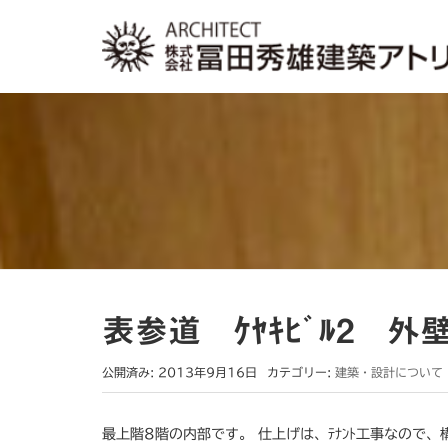
表参道 ｹﾔｷﾋﾞﾙ2 
公開済み: 2013年9月16日
カテゴリー:
建築・設計について
最上階8階の内部です。 仕上げは、ﾃﾅﾝﾄ工事なので