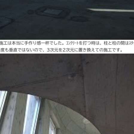
は本当に手作り感一杯でした。ｺﾝｸﾘｰﾄを打つ時は、柱と柱の間はｽﾀｲﾛ
ｼの角度も垂直ではないので、3次元を2次元に置き換えての施工です。