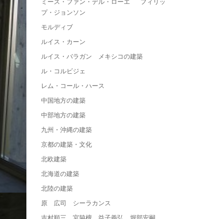
ミース・ファン・デル・ローエ フィリッ
プ・ジョンソン
モルディブ
ルイス・カーン
ルイス・バラガン メキシコの建築
ル・コルビジェ
レム・コール・ハース
中国地方の建築
中部地方の建築
九州・沖縄の建築
京都の建築・文化
北欧建築
北海道の建築
北陸の建築
原 広司 シーラカンス
吉村順三 宮脇檀 益子義弘 堀部安嗣