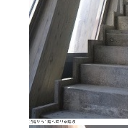
2階から1階へ降りる階段